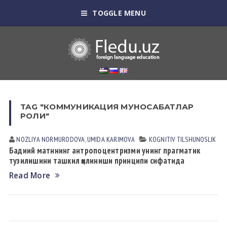
TOGGLE MENU
TAG "КОММУНИКАЦИЯ МУНОСАБАТЛАР
РОЛИ"
NOZLIYA NORMURODOVА
,
UMIDA KАRIMOVА
KOGNITIV TILSHUNOSLIK
Бадиий матннинг антропоцентризми унинг прагматик
тузилишини ташкил қилиниши принципи сифатида
Read More