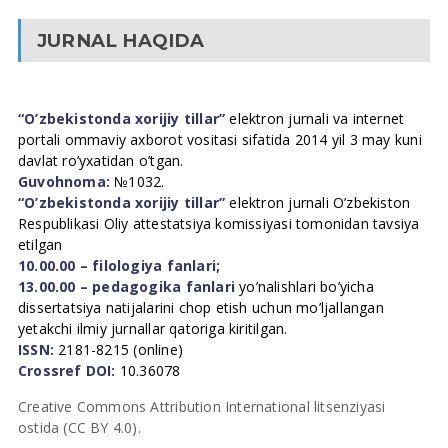
JURNAL HAQIDA
“O’zbekistonda xorijiy tillar”
elektron jurnali va internet
portali ommaviy axborot vositasi sifatida 2014 yil 3 may kuni
davlat ro’yxatidan o’tgan.
Guvohnoma:
№1032.
“O’zbekistonda xorijiy tillar”
elektron jurnali O’zbekiston
Respublikasi Oliy attestatsiya komissiyasi tomonidan tavsiya
etilgan
10.00.00 – filologiya fanlari;
13.00.00 – pedagogika fanlari
yo’nalishlari bo’yicha
dissertatsiya natijalarini chop etish uchun mo’ljallangan
yetakchi ilmiy jurnallar qatoriga kiritilgan.
ISSN:
2181-8215 (online)
Crossref DOI:
10.36078
Creative Commons Attribution International litsenziyasi
ostida (CC BY 4.0).