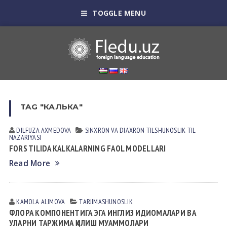
TOGGLE MENU
TAG "КАЛЬКА"
DILFUZA AXMEDOVA
SINXRON VА DIАXRON TILSHUNOSLIK
TIL
NАZАRIYASI
FORS TILIDA KALKALARNING FAOL MODELLARI
Read More
KAMOLA АLIMOVА
TАRJIMАSHUNOSLIK
ФЛОРА КОМПОНЕНТИГА ЭГА ИНГЛИЗ ИДИОМАЛАРИ ВА
УЛАРНИ ТАРЖИМА ҚИЛИШ МУАММОЛАРИ