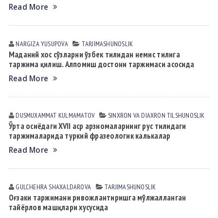
Read More
NARGIZA YUSUPOVА
TАRJIMАSHUNOSLIK
Маданий хос сўзларни ўзбек тилидан немис тилига
таржима қилиш. Алпомиш достони таржимаси асосида
Read More
DUSMUXAMMAT KULMАMАTOV
SINXRON VА DIАXRON TILSHUNOSLIK
Ўрта осиёдаги XVII аср арзномаларнинг рус тилидаги
таржималарида туркий фразеологик калькалар
Read More
GULCHEHRA SHАXАLDАROVА
TАRJIMАSHUNOSLIK
Оғзаки таржимани ривожлантиришга мўлжалланган
тайёрлов машқлари хусусида