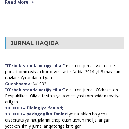
Read More
JURNAL HAQIDA
“O’zbekistonda xorijiy tillar”
elektron jurnali va internet
portali ommaviy axborot vositasi sifatida 2014 yil 3 may kuni
davlat ro’yxatidan o’tgan.
Guvohnoma:
№1032.
“O’zbekistonda xorijiy tillar”
elektron jurnali O’zbekiston
Respublikasi Oliy attestatsiya komissiyasi tomonidan tavsiya
etilgan
10.00.00 – filologiya fanlari;
13.00.00 – pedagogika fanlari
yo’nalishlari bo’yicha
dissertatsiya natijalarini chop etish uchun mo’ljallangan
yetakchi ilmiy jurnallar qatoriga kiritilgan.