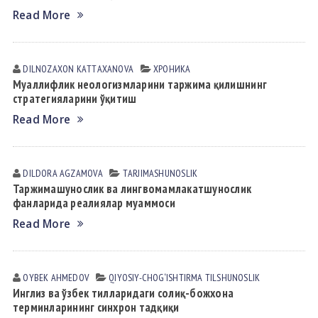
Read More
DILNOZAXON KАTTАXАNOVА
ХРОНИКА
Муаллифлик неологизмларини таржима қилишнинг
стратегияларини ўқитиш
Read More
DILDORA АGZАMOVА
TАRJIMАSHUNOSLIK
Таржимашунослик ва лингвомамлакатшунослик
фанларида реалиялар муаммоси
Read More
OYBEK АHMEDOV
QIYOSIY-CHOG‘ISHTIRMA TILSHUNOSLIK
Инглиз ва ўзбек тилларидаги солиқ-божхона
терминларининг синхрон тадқиқи