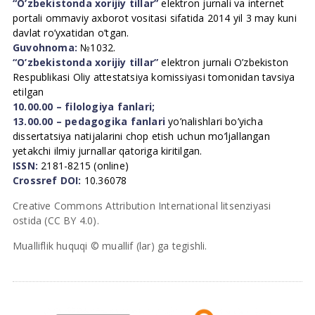
“O’zbekistonda xorijiy tillar”
elektron jurnali va internet
portali ommaviy axborot vositasi sifatida 2014 yil 3 may kuni
davlat ro’yxatidan o’tgan.
Guvohnoma:
№1032.
“O’zbekistonda xorijiy tillar”
elektron jurnali O’zbekiston
Respublikasi Oliy attestatsiya komissiyasi tomonidan tavsiya
etilgan
10.00.00 – filologiya fanlari;
13.00.00 – pedagogika fanlari
yo’nalishlari bo’yicha
dissertatsiya natijalarini chop etish uchun mo’ljallangan
yetakchi ilmiy jurnallar qatoriga kiritilgan.
ISSN:
2181-8215 (online)
Crossref DOI:
10.36078
Creative Commons Attribution International litsenziyasi
ostida (CC BY 4.0).
Mualliflik huquqi © muallif (lar) ga tegishli.