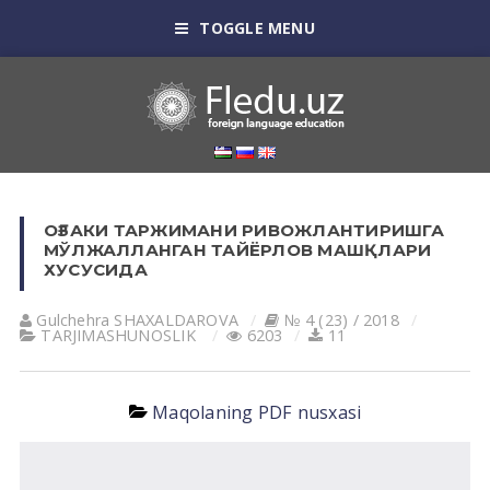
TOGGLE MENU
ОҒЗАКИ ТАРЖИМАНИ РИВОЖЛАНТИРИШГА
МЎЛЖАЛЛАНГАН ТАЙЁРЛОВ МАШҚЛАРИ
ХУСУСИДА
Gulchehra SHАXАLDАROVА
№ 4 (23) / 2018
TАRJIMАSHUNOSLIK
6203
11
Maqolaning PDF nusxasi