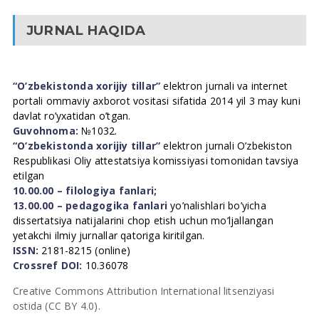
JURNAL HAQIDA
“O’zbekistonda xorijiy tillar”
elektron jurnali va internet
portali ommaviy axborot vositasi sifatida 2014 yil 3 may kuni
davlat ro’yxatidan o’tgan.
Guvohnoma:
№1032.
“O’zbekistonda xorijiy tillar”
elektron jurnali O’zbekiston
Respublikasi Oliy attestatsiya komissiyasi tomonidan tavsiya
etilgan
10.00.00 – filologiya fanlari;
13.00.00 – pedagogika fanlari
yo’nalishlari bo’yicha
dissertatsiya natijalarini chop etish uchun mo’ljallangan
yetakchi ilmiy jurnallar qatoriga kiritilgan.
ISSN:
2181-8215 (online)
Crossref DOI:
10.36078
Creative Commons Attribution International litsenziyasi
ostida (CC BY 4.0).