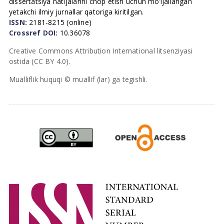
dissertatsiya natijalarini chop etish uchun mo’ljallangan
yetakchi ilmiy jurnallar qatoriga kiritilgan.
ISSN:
2181-8215 (online)
Crossref DOI:
10.36078
Creative Commons Attribution International litsenziyasi
ostida (CC BY 4.0).
Mualliflik huquqi © muallif (lar) ga tegishli.