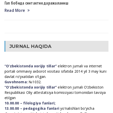
Гап бобида синтактик даражаланиш
Read More
JURNAL HAQIDA
“O’zbekistonda xorijiy tillar”
elektron jurnali va internet
portali ommaviy axborot vositasi sifatida 2014 yil 3 may kuni
davlat ro’yxatidan o’tgan.
Guvohnoma:
№1032.
“O’zbekistonda xorijiy tillar”
elektron jurnali O’zbekiston
Respublikasi Oliy attestatsiya komissiyasi tomonidan tavsiya
etilgan
10.00.00 – filologiya fanlari;
13.00.00 – pedagogika fanlari
yo’nalishlari bo’yicha