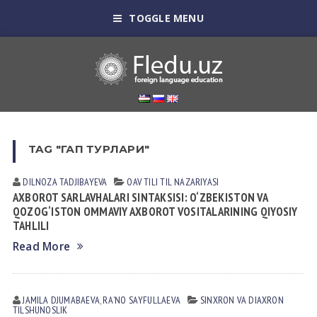
TOGGLE MENU
TAG "ГАП ТУРЛАРИ"
DILNOZA TADJIBAYEVA
OAV TILI
TIL NАZАRIYASI
AXBOROT SARLAVHALARI SINTAKSISI: O‘ZBEKISTON VA
QOZOG‘ISTON OMMAVIY AXBOROT VOSITALARINING QIYOSIY
TAHLILI
Read More
JAMILA DJUMАBАEVА
,
RAʼNO SАYFULLАEVА
SINXRON VА DIАXRON
TILSHUNOSLIK