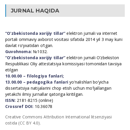
JURNAL HAQIDA
“O’zbekistonda xorijiy tillar”
elektron jurnali va internet
portali ommaviy axborot vositasi sifatida 2014 yil 3 may kuni
davlat ro’yxatidan o’tgan.
Guvohnoma:
№1032.
“O’zbekistonda xorijiy tillar”
elektron jurnali O’zbekiston
Respublikasi Oliy attestatsiya komissiyasi tomonidan tavsiya
etilgan
10.00.00 – filologiya fanlari;
13.00.00 – pedagogika fanlari
yo’nalishlari bo’yicha
dissertatsiya natijalarini chop etish uchun mo’ljallangan
yetakchi ilmiy jurnallar qatoriga kiritilgan.
ISSN:
2181-8215 (online)
Crossref DOI:
10.36078
Creative Commons Attribution International litsenziyasi
ostida (CC BY 4.0).