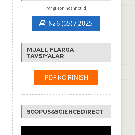
Yangi son nashr etildi
№ 6 (65) / 2025
MUALLIFLARGA
TAVSIYALAR
PDF KO’RINISHI
SCOPUS&SCIENCEDIRECT
Video
Pleyer