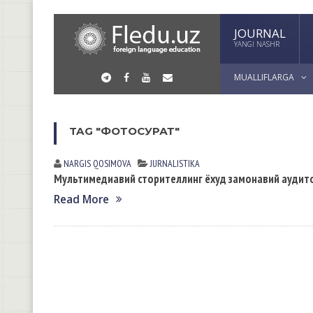
JOURNAL
YANGI NASHR
MUALLIFLARGA
TAG "ФОТОСУРАТ"
NARGIS QOSIMOVА
JURNALISTIKA
Мультимедиавий сторителлинг ёхуд замонавий аудито
Read More