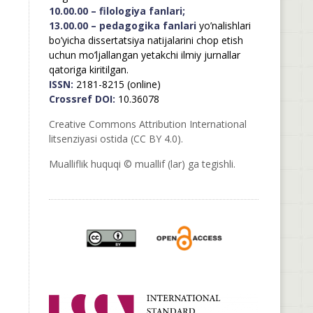
10.00.00 – filologiya fanlari;
13.00.00 – pedagogika fanlari
yo’nalishlari
bo’yicha dissertatsiya natijalarini chop etish
uchun mo’ljallangan yetakchi ilmiy jurnallar
qatoriga kiritilgan.
ISSN:
2181-8215 (online)
Crossref DOI:
10.36078
Creative Commons Attribution International
litsenziyasi ostida (CC BY 4.0).
Mualliflik huquqi © muallif (lar) ga tegishli.