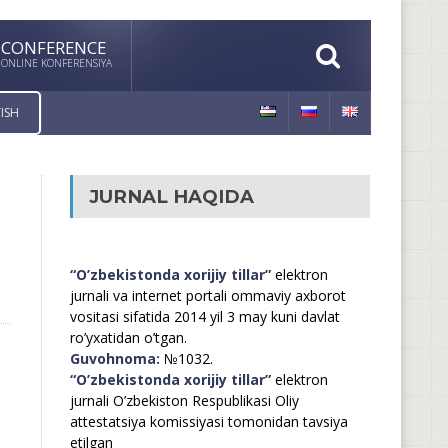
CONFERENCE
ONLINE KONFERENSIYA
ISH
JURNAL HAQIDA
“O’zbekistonda xorijiy tillar”
elektron
jurnali va internet portali ommaviy axborot
vositasi sifatida 2014 yil 3 may kuni davlat
ro’yxatidan o’tgan.
Guvohnoma:
№1032.
“O’zbekistonda xorijiy tillar”
elektron
jurnali O’zbekiston Respublikasi Oliy
attestatsiya komissiyasi tomonidan tavsiya
etilgan