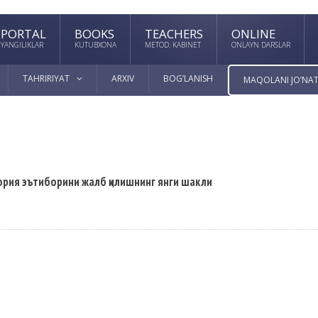
PORTAL
BOOKS
TEACHERS
ONLINE
YANGILIKLAR
KUTUBXONA
METOD. KABINET
ONLAYN DARSLAR
TAHRIRIYAT
ARXIV
BOG’LANISH
MAQOLANI JO’NAT
рия эътиборини жалб қилишнинг янги шакли