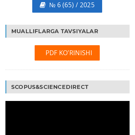
№ 6 (65) / 2025
MUALLIFLARGA TAVSIYALAR
PDF KO’RINISHI
SCOPUS&SCIENCEDIRECT
Video
Pleyer