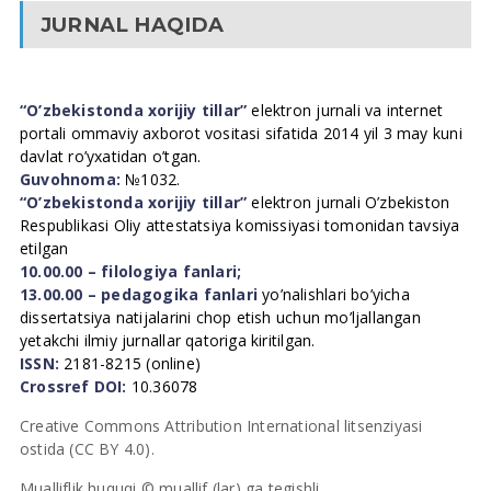
JURNAL HAQIDA
“O’zbekistonda xorijiy tillar”
elektron jurnali va internet
portali ommaviy axborot vositasi sifatida 2014 yil 3 may kuni
davlat ro’yxatidan o’tgan.
Guvohnoma:
№1032.
“O’zbekistonda xorijiy tillar”
elektron jurnali O’zbekiston
Respublikasi Oliy attestatsiya komissiyasi tomonidan tavsiya
etilgan
10.00.00 – filologiya fanlari;
13.00.00 – pedagogika fanlari
yo’nalishlari bo’yicha
dissertatsiya natijalarini chop etish uchun mo’ljallangan
yetakchi ilmiy jurnallar qatoriga kiritilgan.
ISSN:
2181-8215 (online)
Crossref DOI:
10.36078
Creative Commons Attribution International litsenziyasi
ostida (CC BY 4.0).
Mualliflik huquqi © muallif (lar) ga tegishli.