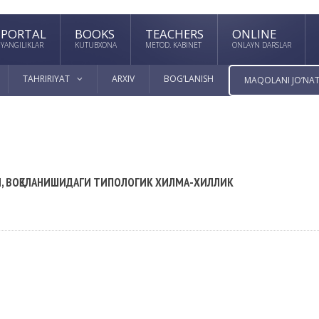
PORTAL
BOOKS
TEACHERS
ONLINE
YANGILIKLAR
KUTUBXONA
METOD. KABINET
ONLAYN DARSLAR
TAHRIRIYAT
ARXIV
BOG’LANISH
MAQOLANI JO’NAT
, ВОҚЕЛАНИШИДАГИ ТИПОЛОГИК ХИЛМА-ХИЛЛИК