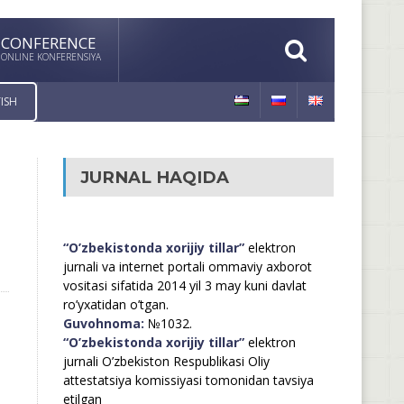
CONFERENCE
ONLINE KONFERENSIYA
ISH
JURNAL HAQIDA
“O’zbekistonda xorijiy tillar”
elektron
jurnali va internet portali ommaviy axborot
vositasi sifatida 2014 yil 3 may kuni davlat
ro’yxatidan o’tgan.
Guvohnoma:
№1032.
“O’zbekistonda xorijiy tillar”
elektron
jurnali O’zbekiston Respublikasi Oliy
attestatsiya komissiyasi tomonidan tavsiya
etilgan