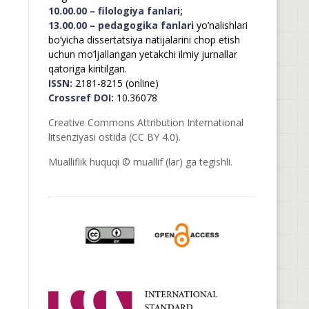
10.00.00 – filologiya fanlari;
13.00.00 – pedagogika fanlari
yo’nalishlari
bo’yicha dissertatsiya natijalarini chop etish
uchun mo’ljallangan yetakchi ilmiy jurnallar
qatoriga kiritilgan.
ISSN:
2181-8215 (online)
Crossref DOI:
10.36078
Creative Commons Attribution International
litsenziyasi ostida (CC BY 4.0).
Mualliflik huquqi © muallif (lar) ga tegishli.