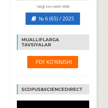
Yangi son nashr etildi
№ 6 (65) / 2025
MUALLIFLARGA
TAVSIYALAR
PDF KO’RINISHI
SCOPUS&SCIENCEDIRECT
Video
Pleyer