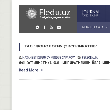
JOURNAL
YANGI NASHR
MUALLIFLARGA
TAG "ФОНОЛОГИЯ (ЭКСПЛИКАТИВ"
MAXANBET DJUSUPOV
,
KUNDUZ SАPАROVА
PERSONALIA
ФОНОСТИЛИСТИКА: ФАННИНГ ЯРАТИЛИШИ, ҚЎЛЛАНИШИ
Read More