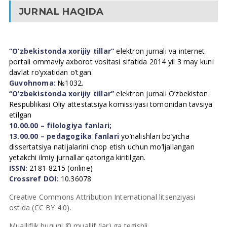
JURNAL HAQIDA
“O’zbekistonda xorijiy tillar”
elektron jurnali va internet
portali ommaviy axborot vositasi sifatida 2014 yil 3 may kuni
davlat ro’yxatidan o’tgan.
Guvohnoma:
№1032.
“O’zbekistonda xorijiy tillar”
elektron jurnali O’zbekiston
Respublikasi Oliy attestatsiya komissiyasi tomonidan tavsiya
etilgan
10.00.00 – filologiya fanlari;
13.00.00 – pedagogika fanlari
yo’nalishlari bo’yicha
dissertatsiya natijalarini chop etish uchun mo’ljallangan
yetakchi ilmiy jurnallar qatoriga kiritilgan.
ISSN:
2181-8215 (online)
Crossref DOI:
10.36078
Creative Commons Attribution International litsenziyasi
ostida (CC BY 4.0).
Mualliflik huquqi © muallif (lar) ga tegishli.