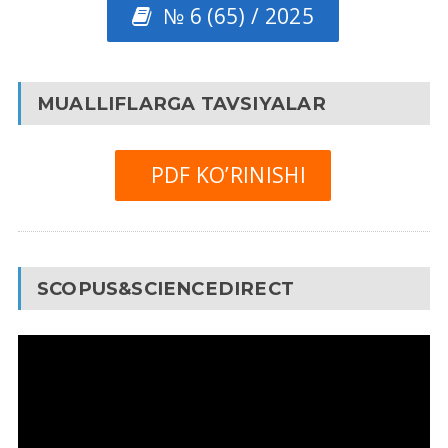
№ 6 (65) / 2025
MUALLIFLARGA TAVSIYALAR
PDF KO’RINISHI
SCOPUS&SCIENCEDIRECT
Video
Pleyer