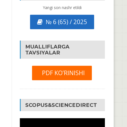
Yangi son nashr etildi
№ 6 (65) / 2025
MUALLIFLARGA
TAVSIYALAR
PDF KO’RINISHI
SCOPUS&SCIENCEDIRECT
Video
Pleyer