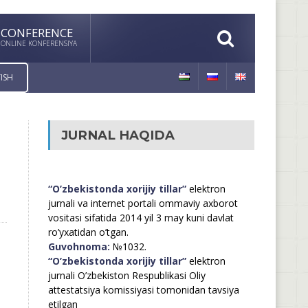
CONFERENCE
ONLINE KONFERENSIYA
ISH
JURNAL HAQIDA
“O’zbekistonda xorijiy tillar”
elektron
jurnali va internet portali ommaviy axborot
vositasi sifatida 2014 yil 3 may kuni davlat
ro’yxatidan o’tgan.
Guvohnoma:
№1032.
“O’zbekistonda xorijiy tillar”
elektron
jurnali O’zbekiston Respublikasi Oliy
attestatsiya komissiyasi tomonidan tavsiya
etilgan