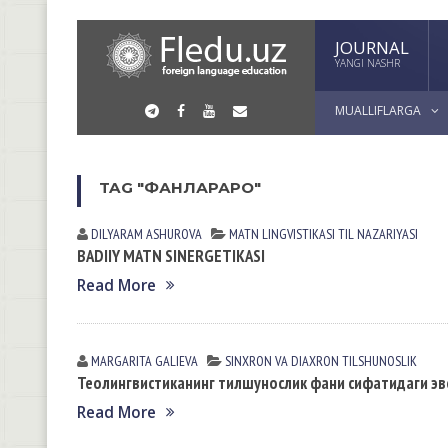
JOURNAL
YANGI NASHR
MUALLIFLARGA
TAG "ФАНЛАРАРО"
DILYARAM АSHUROVА
MATN LINGVISTIKASI
TIL NАZАRIYASI
BADIIY MATN SINERGETIKASI
Read More
MARGARITA GАLIEVА
SINXRON VА DIАXRON TILSHUNOSLIK
Теолингвистиканинг тилшунослик фани сифатидаги э
Read More