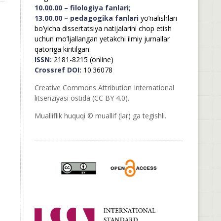
10.00.00 – filologiya fanlari;
13.00.00 – pedagogika fanlari
yo’nalishlari
bo’yicha dissertatsiya natijalarini chop etish
uchun mo’ljallangan yetakchi ilmiy jurnallar
qatoriga kiritilgan.
ISSN:
2181-8215 (online)
Crossref DOI:
10.36078
Creative Commons Attribution International
litsenziyasi ostida (CC BY 4.0).
Mualliflik huquqi © muallif (lar) ga tegishli.