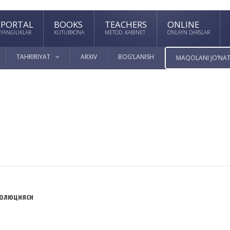
PORTAL
BOOKS
TEACHERS
ONLINE
YANGILIKLAR
KUTUBXONA
METOD. KABINET
ONLAYN DARSLAR
TAHRIRIYAT
ARXIV
BOG’LANISH
MAQOLANI JO’NAT
волюцияси