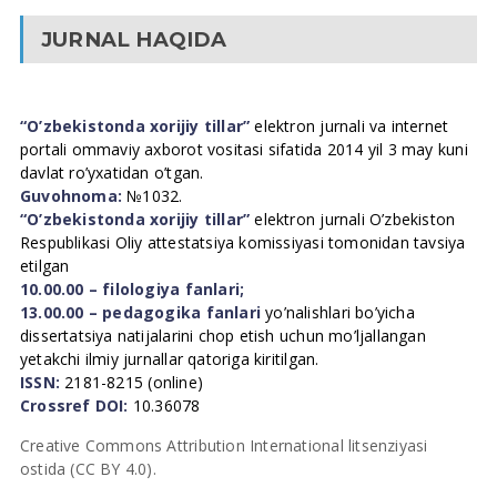
JURNAL HAQIDA
“O’zbekistonda xorijiy tillar”
elektron jurnali va internet
portali ommaviy axborot vositasi sifatida 2014 yil 3 may kuni
davlat ro’yxatidan o’tgan.
Guvohnoma:
№1032.
“O’zbekistonda xorijiy tillar”
elektron jurnali O’zbekiston
Respublikasi Oliy attestatsiya komissiyasi tomonidan tavsiya
etilgan
10.00.00 – filologiya fanlari;
13.00.00 – pedagogika fanlari
yo’nalishlari bo’yicha
dissertatsiya natijalarini chop etish uchun mo’ljallangan
yetakchi ilmiy jurnallar qatoriga kiritilgan.
ISSN:
2181-8215 (online)
Crossref DOI:
10.36078
Creative Commons Attribution International litsenziyasi
ostida (CC BY 4.0).