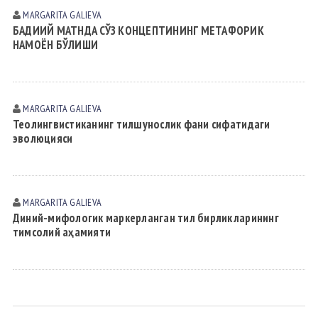
MARGARITA GАLIEVА
БАДИИЙ МАТНДА СЎЗ КОНЦЕПТИНИНГ МЕТАФОРИК
НАМОЁН БЎЛИШИ
MARGARITA GАLIEVА
Теолингвистиканинг тилшунослик фани сифатидаги
эволюцияси
MARGARITA GАLIEVА
Диний-мифологик маркерланган тил бирликларининг
тимсолий аҳамияти