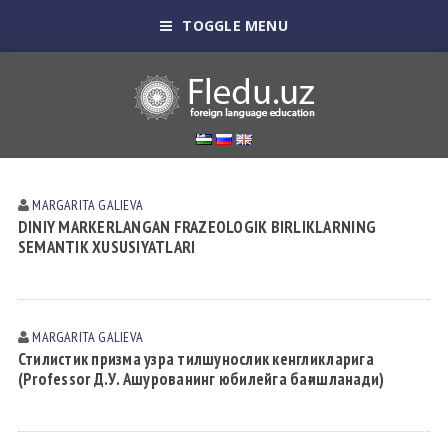
TOGGLE MENU
MARGARITA GАLIEVА
DINIY MARKERLANGAN FRAZEOLOGIK BIRLIKLARNING
SEMANTIK XUSUSIYATLARI
MARGARITA GАLIEVА
Стилистик призма узра тилшунослик кенгликларига
(Professor Д.У. Ашурованинг юбилейга бағишланади)