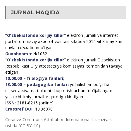
JURNAL HAQIDA
“O’zbekistonda xorijiy tillar”
elektron jurnali va internet
portali ommaviy axborot vositasi sifatida 2014 yil 3 may kuni
davlat ro’yxatidan o’tgan.
Guvohnoma:
№1032.
“O’zbekistonda xorijiy tillar”
elektron jurnali O’zbekiston
Respublikasi Oliy attestatsiya komissiyasi tomonidan tavsiya
etilgan
10.00.00 – filologiya fanlari;
13.00.00 – pedagogika fanlari
yo’nalishlari bo’yicha
dissertatsiya natijalarini chop etish uchun mo’ljallangan
yetakchi ilmiy jurnallar qatoriga kiritilgan.
ISSN:
2181-8215 (online)
Crossref DOI:
10.36078
Creative Commons Attribution International litsenziyasi
ostida (CC BY 4.0).