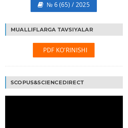
№ 6 (65) / 2025
MUALLIFLARGA TAVSIYALAR
PDF KO’RINISHI
SCOPUS&SCIENCEDIRECT
Video
Pleyer