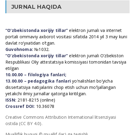
JURNAL HAQIDA
“O’zbekistonda xorijiy tillar”
elektron jurnali va internet
portali ommaviy axborot vositasi sifatida 2014 yil 3 may kuni
davlat ro’yxatidan o’tgan.
Guvohnoma:
№1032.
“O’zbekistonda xorijiy tillar”
elektron jurnali O’zbekiston
Respublikasi Oliy attestatsiya komissiyasi tomonidan tavsiya
etilgan
10.00.00 – filologiya fanlari;
13.00.00 – pedagogika fanlari
yo’nalishlari bo’yicha
dissertatsiya natijalarini chop etish uchun mo’ljallangan
yetakchi ilmiy jurnallar qatoriga kiritilgan.
ISSN:
2181-8215 (online)
Crossref DOI:
10.36078
Creative Commons Attribution International litsenziyasi
ostida (CC BY 4.0).
Mualliflik huquqi © muallif (lar) ga tegishli.