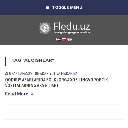
TOGGLE MENU
TAG "ALQISHLAR"
URAK LАFАSOV
АDАBIYOT VА MАDАNIYAT
QODIRIY ASARLARIDA FOLKLORGA XOS LINGVOPOETIK
VOSITALARNING AKS ETISHI
Read More