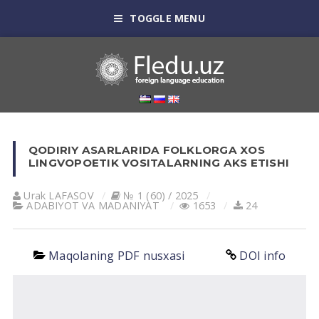
TOGGLE MENU
QODIRIY ASARLARIDA FOLKLORGA XOS
LINGVOPOETIK VOSITALARNING AKS ETISHI
Urak LАFАSOV
№ 1 (60) / 2025
АDАBIYOT VА MАDАNIYAT
1653
24
Maqolaning PDF nusxasi
DOI info