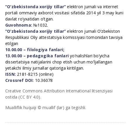
“O’zbekistonda xorijiy tillar”
elektron jurnali va internet
portali ommaviy axborot vositasi sifatida 2014 yil 3 may kuni
davlat ro’yxatidan o’tgan.
Guvohnoma:
№1032.
“O’zbekistonda xorijiy tillar”
elektron jurnali O’zbekiston
Respublikasi Oliy attestatsiya komissiyasi tomonidan tavsiya
etilgan
10.00.00 – filologiya fanlari;
13.00.00 – pedagogika fanlari
yo’nalishlari bo’yicha
dissertatsiya natijalarini chop etish uchun mo’ljallangan
yetakchi ilmiy jurnallar qatoriga kiritilgan.
ISSN:
2181-8215 (online)
Crossref DOI:
10.36078
Creative Commons Attribution International litsenziyasi
ostida (CC BY 4.0).
Mualliflik huquqi © muallif (lar) ga tegishli.