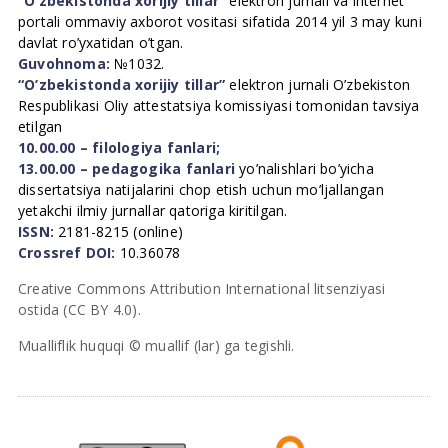
“O’zbekistonda xorijiy tillar”
elektron jurnali va internet
portali ommaviy axborot vositasi sifatida 2014 yil 3 may kuni
davlat ro’yxatidan o’tgan.
Guvohnoma:
№1032.
“O’zbekistonda xorijiy tillar”
elektron jurnali O’zbekiston
Respublikasi Oliy attestatsiya komissiyasi tomonidan tavsiya
etilgan
10.00.00 – filologiya fanlari;
13.00.00 – pedagogika fanlari
yo’nalishlari bo’yicha
dissertatsiya natijalarini chop etish uchun mo’ljallangan
yetakchi ilmiy jurnallar qatoriga kiritilgan.
ISSN:
2181-8215 (online)
Crossref DOI:
10.36078
Creative Commons Attribution International litsenziyasi
ostida (CC BY 4.0).
Mualliflik huquqi © muallif (lar) ga tegishli.