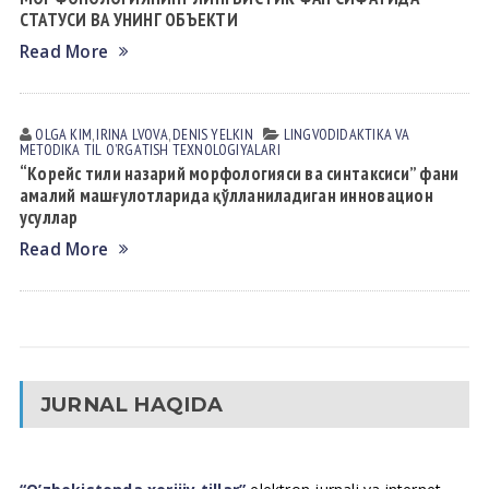
СТАТУСИ ВА УНИНГ ОБЪЕКТИ
Read More
OLGA KIM
,
IRINA LVOVА
,
DENIS YELKIN
LINGVODIDАKTIKА VА
METODIKА
TIL OʼRGАTISH TEXNOLOGIYALАRI
“Корейс тили назарий морфологияси ва синтаксиси” фани
амалий машғулотларида қўлланиладиган инновацион
усуллар
Read More
JURNAL HAQIDA