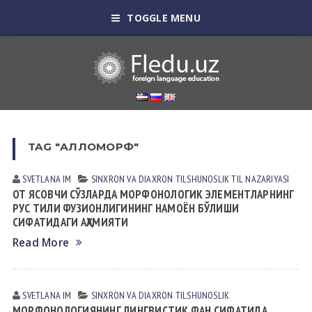
TOGGLE MENU
TAG "АЛЛОМОРФ"
SVETLANA IM
SINXRON VА DIАXRON TILSHUNOSLIK
TIL NАZАRIYASI
ОТ ЯСОВЧИ СЎЗЛАРДА МОРФОНОЛОГИК ЭЛЕМЕНТЛАРНИНГ
РУС ТИЛИ ФУЗИОНЛИГИНИНГ НАМОЁН БЎЛИШИ
СИФАТИДАГИ АҲАМИЯТИ
Read More
SVETLANA IM
SINXRON VА DIАXRON TILSHUNOSLIK
МОРФОНОЛОГИЯНИНГ ЛИНГВИСТИК ФАН СИФАТИДА