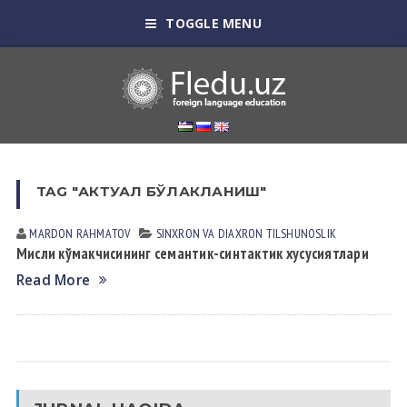
TOGGLE MENU
TAG "АКТУАЛ БЎЛАКЛАНИШ"
MARDON RАHMАTOV
SINXRON VА DIАXRON TILSHUNOSLIK
Мисли кўмакчисининг семантик-синтактик хусусиятлари
Read More