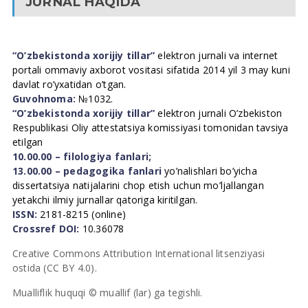
JURNAL HAQIDA
“O’zbekistonda xorijiy tillar”
elektron jurnali va internet
portali ommaviy axborot vositasi sifatida 2014 yil 3 may kuni
davlat ro’yxatidan o’tgan.
Guvohnoma:
№1032.
“O’zbekistonda xorijiy tillar”
elektron jurnali O’zbekiston
Respublikasi Oliy attestatsiya komissiyasi tomonidan tavsiya
etilgan
10.00.00 – filologiya fanlari;
13.00.00 – pedagogika fanlari
yo’nalishlari bo’yicha
dissertatsiya natijalarini chop etish uchun mo’ljallangan
yetakchi ilmiy jurnallar qatoriga kiritilgan.
ISSN:
2181-8215 (online)
Crossref DOI:
10.36078
Creative Commons Attribution International litsenziyasi
ostida (CC BY 4.0).
Mualliflik huquqi © muallif (lar) ga tegishli.