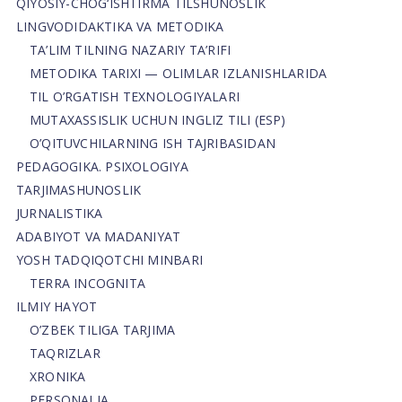
QIYOSIY-CHOG‘ISHTIRMA TILSHUNOSLIK
LINGVODIDAKTIKA VA METODIKA
TA’LIM TILNING NAZARIY TA’RIFI
METODIKA TARIXI — OLIMLAR IZLANISHLARIDA
TIL O’RGATISH TEXNOLOGIYALARI
MUTAXASSISLIK UCHUN INGLIZ TILI (ESP)
O’QITUVCHILARNING ISH TAJRIBASIDAN
PEDAGOGIKA. PSIXOLOGIYA
TARJIMASHUNOSLIK
JURNALISTIKA
ADABIYOT VA MADANIYAT
YOSH TADQIQOTCHI MINBARI
TERRA INCOGNITA
ILMIY HAYOT
O’ZBEK TILIGA TARJIMA
TAQRIZLAR
XRONIKA
PERSONALIA