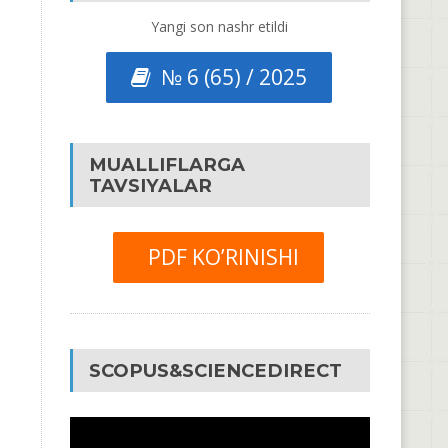
Yangi son nashr etildi
№ 6 (65) / 2025
MUALLIFLARGA
TAVSIYALAR
PDF KO’RINISHI
SCOPUS&SCIENCEDIRECT
Video
Pleyer