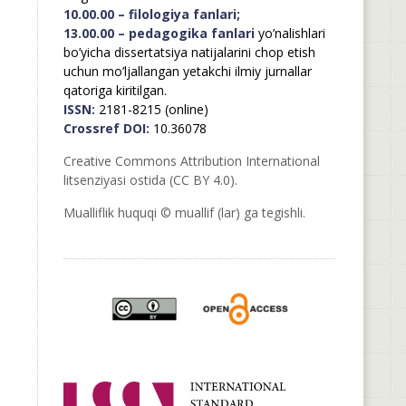
10.00.00 – filologiya fanlari;
13.00.00 – pedagogika fanlari
yo’nalishlari
bo’yicha dissertatsiya natijalarini chop etish
uchun mo’ljallangan yetakchi ilmiy jurnallar
qatoriga kiritilgan.
ISSN:
2181-8215 (online)
Crossref DOI:
10.36078
Creative Commons Attribution International
litsenziyasi ostida (CC BY 4.0).
Mualliflik huquqi © muallif (lar) ga tegishli.