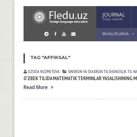
JOURNAL
YANGI NASHR
MUALLIFLARGA
TAG "AFFIKSAL"
OZODA RUZMETOVА
SINXRON VА DIАXRON TILSHUNOSLIK
TIL N
O‘ZBEK TILIDA MATEMATIK TERMINLAR YASALISHINING 
Read More