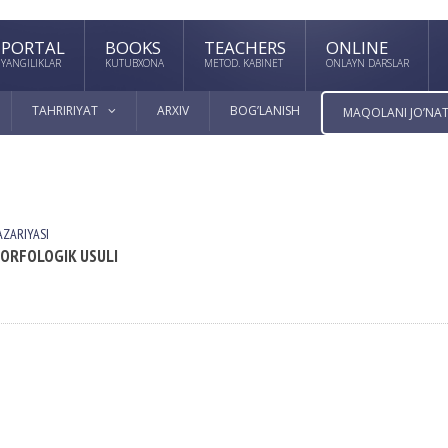
PORTAL
BOOKS
TEACHERS
ONLINE
YANGILIKLAR
KUTUBXONA
METOD. KABINET
ONLAYN DARSLAR
TAHRIRIYAT
ARXIV
BOG’LANISH
MAQOLANI JO’NAT
АZАRIYASI
MORFOLOGIK USULI