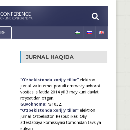
CONFERENCE
ONLINE KONFERENSIYA
ISH
JURNAL HAQIDA
“O’zbekistonda xorijiy tillar”
elektron
jurnali va internet portali ommaviy axborot
vositasi sifatida 2014 yil 3 may kuni davlat
ro’yxatidan o’tgan.
Guvohnoma:
№1032.
“O’zbekistonda xorijiy tillar”
elektron
jurnali O’zbekiston Respublikasi Oliy
attestatsiya komissiyasi tomonidan tavsiya
etilgan