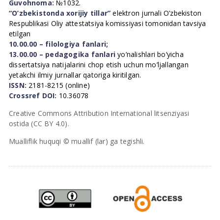
Guvohnoma:
№1032.
“O’zbekistonda xorijiy tillar”
elektron jurnali O’zbekiston
Respublikasi Oliy attestatsiya komissiyasi tomonidan tavsiya
etilgan
10.00.00 – filologiya fanlari;
13.00.00 – pedagogika fanlari
yo’nalishlari bo’yicha
dissertatsiya natijalarini chop etish uchun mo’ljallangan
yetakchi ilmiy jurnallar qatoriga kiritilgan.
ISSN:
2181-8215 (online)
Crossref DOI:
10.36078
Creative Commons Attribution International litsenziyasi
ostida (CC BY 4.0).
Mualliflik huquqi © muallif (lar) ga tegishli.