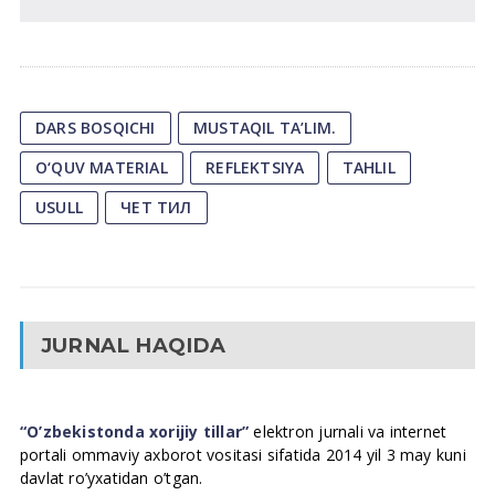
DARS BOSQICHI
MUSTAQIL TA’LIM.
O‘QUV MATERIAL
REFLEKTSIYA
TAHLIL
USULL
ЧЕТ ТИЛ
JURNAL HAQIDA
“O’zbekistonda xorijiy tillar”
elektron jurnali va internet
portali ommaviy axborot vositasi sifatida 2014 yil 3 may kuni
davlat ro’yxatidan o’tgan.