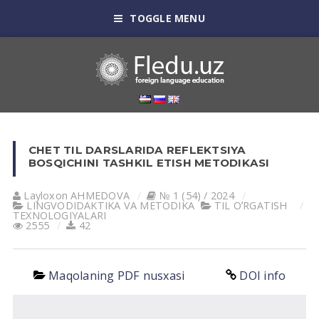
TOGGLE MENU
CHET TIL DARSLARIDA REFLEKTSIYA
BOSQICHINI TASHKIL ETISH МETODIKASI
Layloxon АHMEDOVА
№ 1 (54) / 2024
LINGVODIDАKTIKА VА METODIKА
TIL OʼRGАTISH
TEXNOLOGIYALАRI
2555
42
Maqolaning PDF nusxasi
DOI info