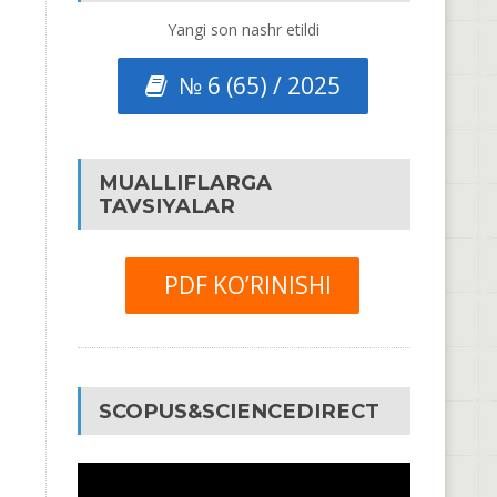
Yangi son nashr etildi
№ 6 (65) / 2025
MUALLIFLARGA
TAVSIYALAR
PDF KO’RINISHI
SCOPUS&SCIENCEDIRECT
Video
Pleyer