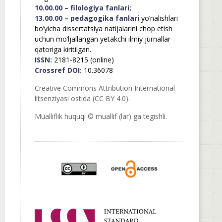
10.00.00 – filologiya fanlari;
13.00.00 – pedagogika fanlari
yo’nalishlari
bo’yicha dissertatsiya natijalarini chop etish
uchun mo’ljallangan yetakchi ilmiy jurnallar
qatoriga kiritilgan.
ISSN:
2181-8215 (online)
Crossref DOI:
10.36078
Creative Commons Attribution International
litsenziyasi ostida (CC BY 4.0).
Mualliflik huquqi © muallif (lar) ga tegishli.