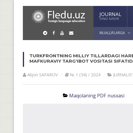
JOURNAL
YANGI NASHR
MUALLIFLARGA
TURKFRONTNING MILLIY TILLARDAGI HAR
MAFKURAVIY TARG‘IBOT VOSITASI SIFATI
Alijon SAFAROV
№ 1 (54) / 2024
JURNALIS
Maqolaning PDF nusxasi