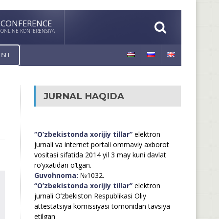
CONFERENCE
ONLINE KONFERENSIYA
ISH
JURNAL HAQIDA
“O’zbekistonda xorijiy tillar”
elektron
jurnali va internet portali ommaviy axborot
vositasi sifatida 2014 yil 3 may kuni davlat
ro’yxatidan o’tgan.
Guvohnoma:
№1032.
“O’zbekistonda xorijiy tillar”
elektron
jurnali O’zbekiston Respublikasi Oliy
attestatsiya komissiyasi tomonidan tavsiya
etilgan