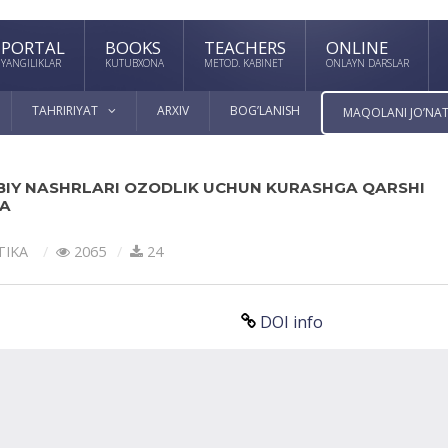
PORTAL
BOOKS
TEACHERS
ONLINE
YANGILIKLAR
KUTUBXONA
METOD. KABINET
ONLAYN DARSLAR
TAHRIRIYAT
ARXIV
BOG’LANISH
MAQOLANI JO’NAT
BIY NASHRLARI OZODLIK UCHUN KURASHGA QARSHI
DA
TIKA
2065
24
DOI info