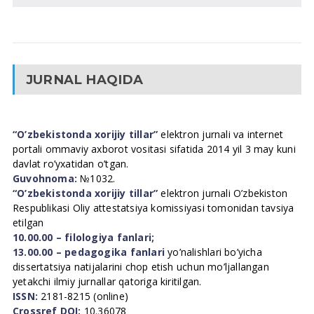
JURNAL HAQIDA
“O’zbekistonda xorijiy tillar”
elektron jurnali va internet
portali ommaviy axborot vositasi sifatida 2014 yil 3 may kuni
davlat ro’yxatidan o’tgan.
Guvohnoma:
№1032.
“O’zbekistonda xorijiy tillar”
elektron jurnali O’zbekiston
Respublikasi Oliy attestatsiya komissiyasi tomonidan tavsiya
etilgan
10.00.00 – filologiya fanlari;
13.00.00 – pedagogika fanlari
yo’nalishlari bo’yicha
dissertatsiya natijalarini chop etish uchun mo’ljallangan
yetakchi ilmiy jurnallar qatoriga kiritilgan.
ISSN:
2181-8215 (online)
Crossref DOI:
10.36078