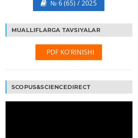
№ 6 (65) / 2025
MUALLIFLARGA TAVSIYALAR
PDF KO’RINISHI
SCOPUS&SCIENCEDIRECT
Video
Pleyer