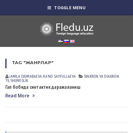
TOGGLE MENU
TAG "ЖАНРЛАР"
JAMILA DJUMАBАEVА
,
RAʼNO SАYFULLАEVА
SINXRON VА DIАXRON
TILSHUNOSLIK
Гап бобида синтактик даражаланиш
Read More