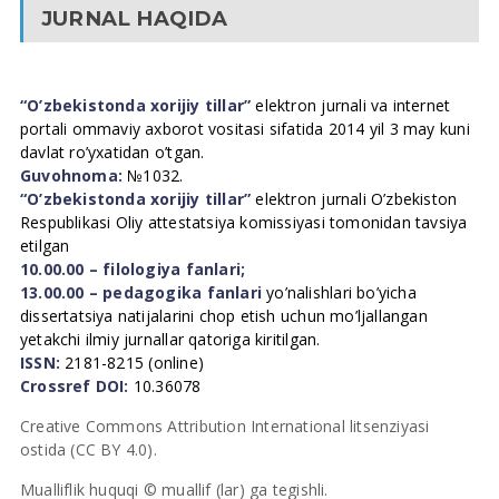
JURNAL HAQIDA
“O’zbekistonda xorijiy tillar”
elektron jurnali va internet
portali ommaviy axborot vositasi sifatida 2014 yil 3 may kuni
davlat ro’yxatidan o’tgan.
Guvohnoma:
№1032.
“O’zbekistonda xorijiy tillar”
elektron jurnali O’zbekiston
Respublikasi Oliy attestatsiya komissiyasi tomonidan tavsiya
etilgan
10.00.00 – filologiya fanlari;
13.00.00 – pedagogika fanlari
yo’nalishlari bo’yicha
dissertatsiya natijalarini chop etish uchun mo’ljallangan
yetakchi ilmiy jurnallar qatoriga kiritilgan.
ISSN:
2181-8215 (online)
Crossref DOI:
10.36078
Creative Commons Attribution International litsenziyasi
ostida (CC BY 4.0).
Mualliflik huquqi © muallif (lar) ga tegishli.