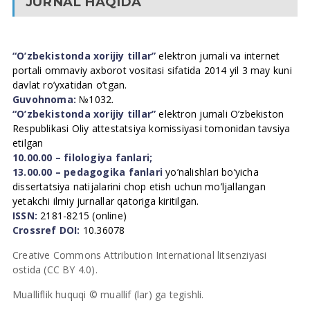
JURNAL HAQIDA
“O’zbekistonda xorijiy tillar”
elektron jurnali va internet
portali ommaviy axborot vositasi sifatida 2014 yil 3 may kuni
davlat ro’yxatidan o’tgan.
Guvohnoma:
№1032.
“O’zbekistonda xorijiy tillar”
elektron jurnali O’zbekiston
Respublikasi Oliy attestatsiya komissiyasi tomonidan tavsiya
etilgan
10.00.00 – filologiya fanlari;
13.00.00 – pedagogika fanlari
yo’nalishlari bo’yicha
dissertatsiya natijalarini chop etish uchun mo’ljallangan
yetakchi ilmiy jurnallar qatoriga kiritilgan.
ISSN:
2181-8215 (online)
Crossref DOI:
10.36078
Creative Commons Attribution International litsenziyasi
ostida (CC BY 4.0).
Mualliflik huquqi © muallif (lar) ga tegishli.