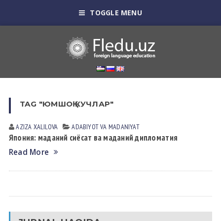
TOGGLE MENU
TAG "ЮМШОҚ КУЧЛАР"
AZIZA XALILOVA
АDАBIYOT VА MАDАNIYAT
Япония: маданий сиёсат ва маданий дипломатия
Read More