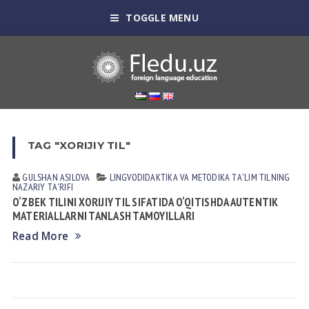
TOGGLE MENU
TAG "XORIJIY TIL"
GULSHAN АSILOVА
LINGVODIDАKTIKА VА METODIKА
TА'LIM TILNING
NАZАRIY TА'RIFI
O‘ZBЕK TILINI XORIJIY TIL SIFATIDA O‘QITISHDA AUTЕNTIK
MATERIALLARNI TANLASH TAMOYILLARI
Read More