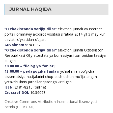
JURNAL HAQIDA
“O’zbekistonda xorijiy tillar”
elektron jurnali va internet
portali ommaviy axborot vositasi sifatida 2014 yil 3 may kuni
davlat ro’yxatidan o’tgan.
Guvohnoma:
№1032.
“O’zbekistonda xorijiy tillar”
elektron jurnali O’zbekiston
Respublikasi Oliy attestatsiya komissiyasi tomonidan tavsiya
etilgan
10.00.00 – filologiya fanlari;
13.00.00 – pedagogika fanlari
yo’nalishlari bo’yicha
dissertatsiya natijalarini chop etish uchun mo’ljallangan
yetakchi ilmiy jurnallar qatoriga kiritilgan.
ISSN:
2181-8215 (online)
Crossref DOI:
10.36078
Creative Commons Attribution International litsenziyasi
ostida (CC BY 4.0).