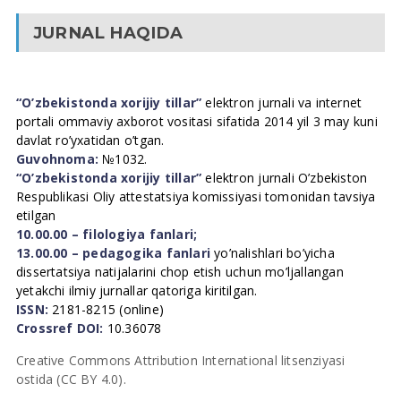
JURNAL HAQIDA
“O’zbekistonda xorijiy tillar”
elektron jurnali va internet
portali ommaviy axborot vositasi sifatida 2014 yil 3 may kuni
davlat ro’yxatidan o’tgan.
Guvohnoma:
№1032.
“O’zbekistonda xorijiy tillar”
elektron jurnali O’zbekiston
Respublikasi Oliy attestatsiya komissiyasi tomonidan tavsiya
etilgan
10.00.00 – filologiya fanlari;
13.00.00 – pedagogika fanlari
yo’nalishlari bo’yicha
dissertatsiya natijalarini chop etish uchun mo’ljallangan
yetakchi ilmiy jurnallar qatoriga kiritilgan.
ISSN:
2181-8215 (online)
Crossref DOI:
10.36078
Creative Commons Attribution International litsenziyasi
ostida (CC BY 4.0).