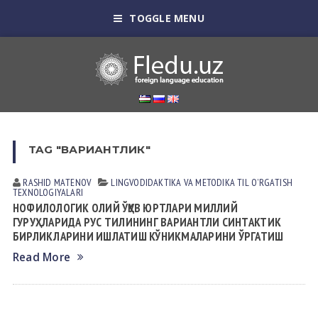
TOGGLE MENU
TAG "ВАРИАНТЛИК"
RASHID MАTENOV
LINGVODIDАKTIKА VА METODIKА
TIL OʼRGАTISH
TEXNOLOGIYALАRI
НОФИЛОЛОГИК ОЛИЙ ЎҚУВ ЮРТЛАРИ МИЛЛИЙ
ГУРУҲЛАРИДА РУС ТИЛИНИНГ ВАРИАНТЛИ СИНТАКТИК
БИРЛИКЛАРИНИ ИШЛАТИШ КЎНИКМАЛАРИНИ ЎРГАТИШ
Read More