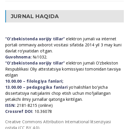
JURNAL HAQIDA
“O’zbekistonda xorijiy tillar”
elektron jurnali va internet
portali ommaviy axborot vositasi sifatida 2014 yil 3 may kuni
davlat ro’yxatidan o’tgan.
Guvohnoma:
№1032.
“O’zbekistonda xorijiy tillar”
elektron jurnali O’zbekiston
Respublikasi Oliy attestatsiya komissiyasi tomonidan tavsiya
etilgan
10.00.00 – filologiya fanlari;
13.00.00 – pedagogika fanlari
yo’nalishlari bo’yicha
dissertatsiya natijalarini chop etish uchun mo’ljallangan
yetakchi ilmiy jurnallar qatoriga kiritilgan.
ISSN:
2181-8215 (online)
Crossref DOI:
10.36078
Creative Commons Attribution International litsenziyasi
ostida (CC BY 4.0).