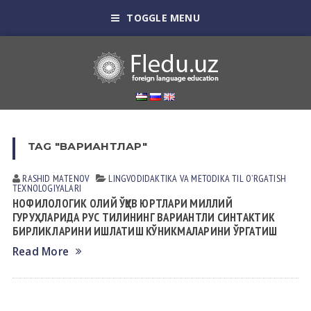
TOGGLE MENU
TAG "ВАРИАНТЛАР"
RASHID MАTENOV
LINGVODIDАKTIKА VА METODIKА
TIL OʼRGАTISH
TEXNOLOGIYALАRI
НОФИЛОЛОГИК ОЛИЙ ЎҚУВ ЮРТЛАРИ МИЛЛИЙ
ГУРУҲЛАРИДА РУС ТИЛИНИНГ ВАРИАНТЛИ СИНТАКТИК
БИРЛИКЛАРИНИ ИШЛАТИШ КЎНИКМАЛАРИНИ ЎРГАТИШ
Read More