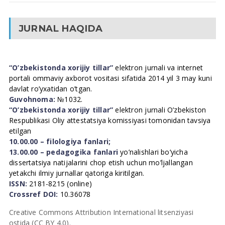
JURNAL HAQIDA
“O’zbekistonda xorijiy tillar”
elektron jurnali va internet
portali ommaviy axborot vositasi sifatida 2014 yil 3 may kuni
davlat ro’yxatidan o’tgan.
Guvohnoma:
№1032.
“O’zbekistonda xorijiy tillar”
elektron jurnali O’zbekiston
Respublikasi Oliy attestatsiya komissiyasi tomonidan tavsiya
etilgan
10.00.00 – filologiya fanlari;
13.00.00 – pedagogika fanlari
yo’nalishlari bo’yicha
dissertatsiya natijalarini chop etish uchun mo’ljallangan
yetakchi ilmiy jurnallar qatoriga kiritilgan.
ISSN:
2181-8215 (online)
Crossref DOI:
10.36078
Creative Commons Attribution International litsenziyasi
ostida (CC BY 4.0).