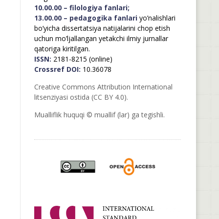
10.00.00 – filologiya fanlari;
13.00.00 – pedagogika fanlari
yo’nalishlari
bo’yicha dissertatsiya natijalarini chop etish
uchun mo’ljallangan yetakchi ilmiy jurnallar
qatoriga kiritilgan.
ISSN:
2181-8215 (online)
Crossref DOI:
10.36078
Creative Commons Attribution International
litsenziyasi ostida (CC BY 4.0).
Mualliflik huquqi © muallif (lar) ga tegishli.