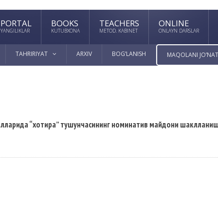
PORTAL
BOOKS
TEACHERS
ONLINE
YANGILIKLAR
KUTUBXONA
METOD. KABINET
ONLAYN DARSLAR
TAHRIRIYAT
ARXIV
BOG’LANISH
MAQOLANI JO’NAT
 тилларида “хотира” тушунчасининг номинатив майдони шакллани