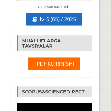
Yangi son nashr etildi
№ 6 (65) / 2025
MUALLIFLARGA
TAVSIYALAR
PDF KO’RINISHI
SCOPUS&SCIENCEDIRECT
Video
Pleyer