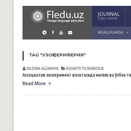
JOURNAL
YANGI NASHR
MUALLIFLARGA
TAG "УЗОҚ ПЕРИФЕРИЯ"
DILDORA АGZАMOVА
KOGNITIV TILSHUNOSLIK
Ассоциатив эксперимент воситасида инглиз ва ўзбек
Read More