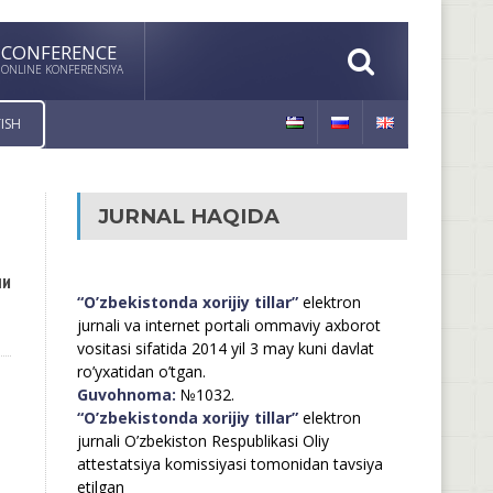
CONFERENCE
ONLINE KONFERENSIYA
ISH
JURNAL HAQIDA
ши
“O’zbekistonda xorijiy tillar”
elektron
jurnali va internet portali ommaviy axborot
vositasi sifatida 2014 yil 3 may kuni davlat
ro’yxatidan o’tgan.
Guvohnoma:
№1032.
“O’zbekistonda xorijiy tillar”
elektron
jurnali O’zbekiston Respublikasi Oliy
attestatsiya komissiyasi tomonidan tavsiya
etilgan