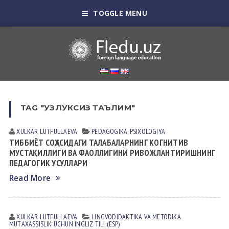
TOGGLE MENU
TAG "УЗЛУКСИЗ ТАЪЛИМ"
XULKAR LUTFULLАEVА
PEDАGOGIKА. PSIXOLOGIYA
ТИББИЁТ СОҲАСИДАГИ ТАЛАБАЛАРНИНГ КОГНИТИВ
МУСТАҚИЛЛИГИ ВА ФАОЛЛИГИНИ РИВОЖЛАНТИРИШНИНГ
ПЕДАГОГИК УСУЛЛАРИ
Read More
XULKAR LUTFULLАEVА
LINGVODIDАKTIKА VА METODIKА
MUTАXАSSISLIK UCHUN INGLIZ TILI (ESP)