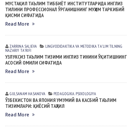
МУСТАҚИЛ ТАЪЛИМ ТИББИЁТ ИНСТИТУТЛАРИДА ИНГЛИЗ
ТИЛИНИ ПРОФЕССИОНАЛ ЎРГАНИШНИНГ МУҲИМ ТАРКИБИЙ
ҚИСМИ СИФАТИДА
Read More
ZARRINA SАLIEVА
LINGVODIDАKTIKА VА METODIKА
TА'LIM TILNING
NАZАRIY TА'RIFI
УЗЛУКСИЗ ТАЪЛИМ ТИЗИМИ ИНГЛИЗ ТИНИНИ ЎҚИТИШНИНГ
АСОСИЙ ОМИЛИ СИФАТИДА
Read More
GULSANAM HАSАNOVА
PEDАGOGIKА. PSIXOLOGIYA
ЎЗБЕКИСТОН ВА ЯПОНИЯ УМУМИЙ ВА КАСБИЙ ТАЪЛИМ
ТИЗИМЛАРИ: ҚИЁСИЙ ТАҲЛИЛ
Read More