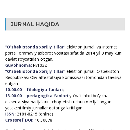
JURNAL HAQIDA
“O’zbekistonda xorijiy tillar”
elektron jurnali va internet
portali ommaviy axborot vositasi sifatida 2014 yil 3 may kuni
davlat ro’yxatidan o’tgan.
Guvohnoma:
№1032.
“O’zbekistonda xorijiy tillar”
elektron jurnali O’zbekiston
Respublikasi Oliy attestatsiya komissiyasi tomonidan tavsiya
etilgan
10.00.00 – filologiya fanlari;
13.00.00 – pedagogika fanlari
yo’nalishlari bo’yicha
dissertatsiya natijalarini chop etish uchun mo’ljallangan
yetakchi ilmiy jurnallar qatoriga kiritilgan.
ISSN:
2181-8215 (online)
Crossref DOI:
10.36078