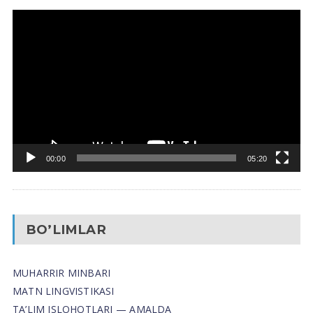
Video
Pleyer
00:00
05:20
BO’LIMLAR
MUHARRIR MINBARI
MATN LINGVISTIKASI
TA’LIM ISLOHOTLARI — AMALDA