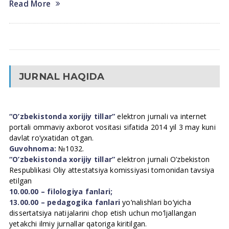
Read More
JURNAL HAQIDA
“O’zbekistonda xorijiy tillar”
elektron jurnali va internet
portali ommaviy axborot vositasi sifatida 2014 yil 3 may kuni
davlat ro’yxatidan o’tgan.
Guvohnoma:
№1032.
“O’zbekistonda xorijiy tillar”
elektron jurnali O’zbekiston
Respublikasi Oliy attestatsiya komissiyasi tomonidan tavsiya
etilgan
10.00.00 – filologiya fanlari;
13.00.00 – pedagogika fanlari
yo’nalishlari bo’yicha
dissertatsiya natijalarini chop etish uchun mo’ljallangan
yetakchi ilmiy jurnallar qatoriga kiritilgan.