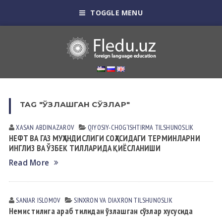
TOGGLE MENU
TAG "ЎЗЛАШГАН СЎЗЛАР"
XASAN АBDINАZАROV
QIYOSIY-CHOG‘ISHTIRMA TILSHUNOSLIK
НЕФТ ВА ГАЗ МУҲАНДИСЛИГИ СОҲАСИДАГИ ТЕРМИНЛАРНИ
ИНГЛИЗ ВА ЎЗБЕК ТИЛЛАРИДА ҚИЁСЛАНИШИ
Read More
SANJAR ISLOMOV
SINXRON VА DIАXRON TILSHUNOSLIK
Немис тилига араб тилидан ўзлашган сўзлар хусусида