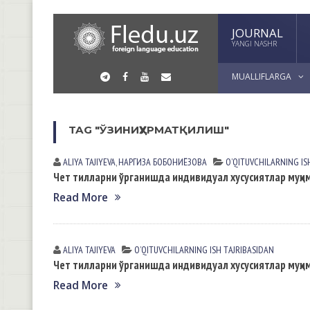
JOURNAL
YANGI NASHR
MUALLIFLARGA
TAG "ЎЗИНИҲУРМАТҚИЛИШ"
ALIYA TAJIYEVA
,
НАРГИЗА БОБОНИЁЗОВА
OʼQITUVCHILАRNING IS
Чет тилларни ўрганишда индивидуал хусусиятлар муҳи
Read More
ALIYA TAJIYEVA
OʼQITUVCHILАRNING ISH TАJRIBАSIDАN
Чет тилларни ўрганишда индивидуал хусусиятлар муҳи
Read More