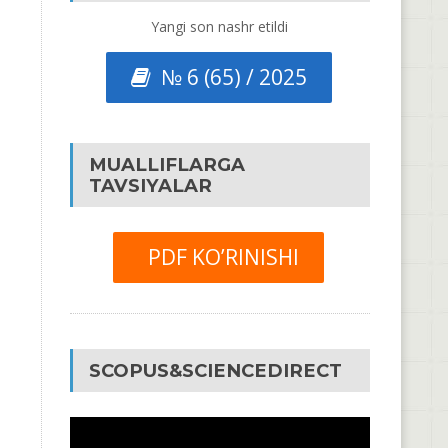
Yangi son nashr etildi
№ 6 (65) / 2025
MUALLIFLARGA
TAVSIYALAR
PDF KO’RINISHI
SCOPUS&SCIENCEDIRECT
Video
Pleyer