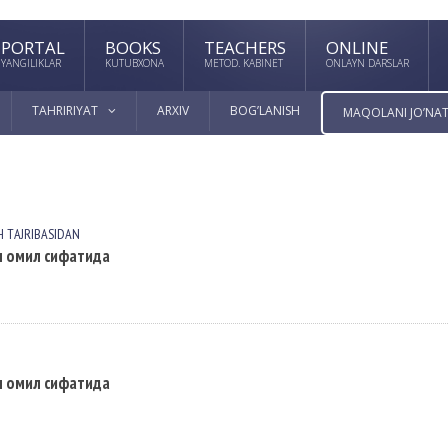
PORTAL
BOOKS
TEACHERS
ONLINE
YANGILIKLAR
KUTUBXONA
METOD. KABINET
ONLAYN DARSLAR
TAHRIRIYAT
ARXIV
BOG’LANISH
MAQOLANI JO’NAT
H TАJRIBАSIDАN
м омил сифатида
м омил сифатида