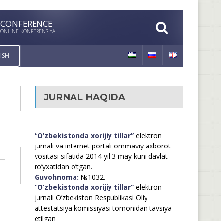
CONFERENCE
ONLINE KONFERENSIYA
ISH
JURNAL HAQIDA
“O’zbekistonda xorijiy tillar”
elektron
jurnali va internet portali ommaviy axborot
vositasi sifatida 2014 yil 3 may kuni davlat
ro’yxatidan o’tgan.
Guvohnoma:
№1032.
“O’zbekistonda xorijiy tillar”
elektron
jurnali O’zbekiston Respublikasi Oliy
attestatsiya komissiyasi tomonidan tavsiya
etilgan