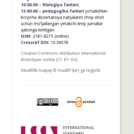
10.00.00 – filologiya fanlari;
13.00.00 – pedagogika fanlari
yo’nalishlari
bo’yicha dissertatsiya natijalarini chop etish
uchun mo’ljallangan yetakchi ilmiy jurnallar
qatoriga kiritilgan.
ISSN:
2181-8215 (online)
Crossref DOI:
10.36078
Creative Commons Attribution International
litsenziyasi ostida (CC BY 4.0).
Mualliflik huquqi © muallif (lar) ga tegishli.