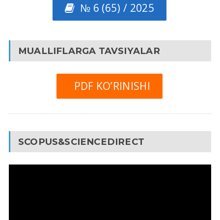
№ 6 (65) / 2025
MUALLIFLARGA TAVSIYALAR
PDF KO’RINISHI
SCOPUS&SCIENCEDIRECT
Video
Pleyer