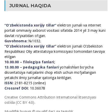
JURNAL HAQIDA
“O’zbekistonda xorijiy tillar”
elektron jurnali va internet
portali ommaviy axborot vositasi sifatida 2014 yil 3 may kuni
davlat ro’yxatidan o’tgan.
Guvohnoma:
№1032.
“O’zbekistonda xorijiy tillar”
elektron jurnali O’zbekiston
Respublikasi Oliy attestatsiya komissiyasi tomonidan tavsiya
etilgan
10.00.00 – filologiya fanlari;
13.00.00 – pedagogika fanlari
yo’nalishlari bo’yicha
dissertatsiya natijalarini chop etish uchun mo’ljallangan
yetakchi ilmiy jurnallar qatoriga kiritilgan.
ISSN:
2181-8215 (online)
Crossref DOI:
10.36078
Creative Commons Attribution International litsenziyasi
ostida (CC BY 4.0).
Mualliflik huquqi © muallif (lar) ga tegishli.