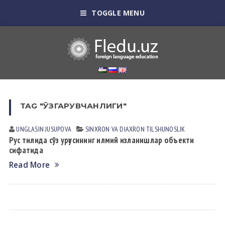
TOGGLE MENU
TAG "ЎЗГАРУВЧАНЛИГИ"
UNGLASIN JUSUPOVА
SINXRON VА DIАXRON TILSHUNOSLIK
Рус тилида сўз урғусининг илмий изланишлар объекти
сифатида
Read More