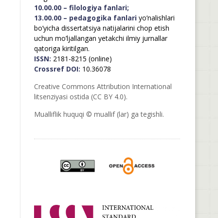
10.00.00 – filologiya fanlari;
13.00.00 – pedagogika fanlari
yo’nalishlari
bo’yicha dissertatsiya natijalarini chop etish
uchun mo’ljallangan yetakchi ilmiy jurnallar
qatoriga kiritilgan.
ISSN:
2181-8215 (online)
Crossref DOI:
10.36078
Creative Commons Attribution International
litsenziyasi ostida (CC BY 4.0).
Mualliflik huquqi © muallif (lar) ga tegishli.