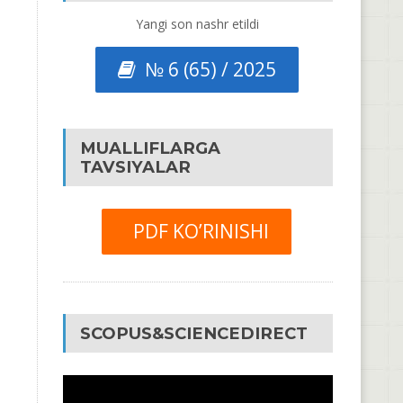
Yangi son nashr etildi
№ 6 (65) / 2025
MUALLIFLARGA
TAVSIYALAR
PDF KO’RINISHI
SCOPUS&SCIENCEDIRECT
Video
Pleyer