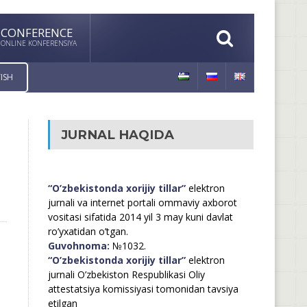
CONFERENCE
ONLINE KONFERENSIYA
ISH
JURNAL HAQIDA
“O’zbekistonda xorijiy tillar”
elektron
jurnali va internet portali ommaviy axborot
vositasi sifatida 2014 yil 3 may kuni davlat
ro’yxatidan o’tgan.
Guvohnoma:
№1032.
“O’zbekistonda xorijiy tillar”
elektron
jurnali O’zbekiston Respublikasi Oliy
attestatsiya komissiyasi tomonidan tavsiya
etilgan