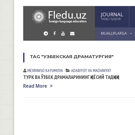
JOURNAL
YANGI NASHR
MUALLIFLARGA
TAG "УЗБЕКСКАЯ ДРАМАТУРГИЯ"
MEXRINISO KАYUMOVА
АDАBIYOT VА MАDАNIYAT
ТУРК ВА ЎЗБЕК ДРАМАЛАРИНИНГ ҚИЁСИЙ ТАДҚИҚИ
Read More