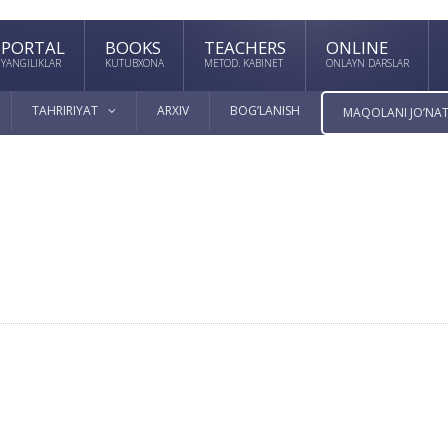
PORTAL
BOOKS
TEACHERS
ONLINE
YANGILIKLAR
KUTUBXONA
METOD. KABINET
ONLAYN DARSLAR
TAHRIRIYAT
ARXIV
BOG’LANISH
MAQOLANI JO’NAT