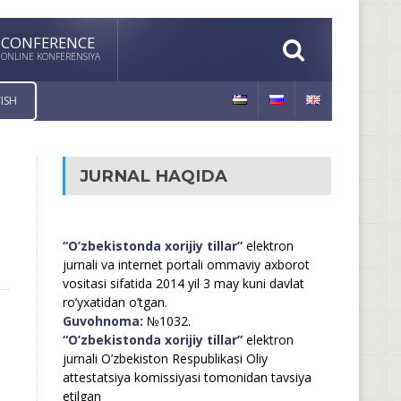
CONFERENCE
ONLINE KONFERENSIYA
ISH
JURNAL HAQIDA
“O’zbekistonda xorijiy tillar”
elektron
jurnali va internet portali ommaviy axborot
vositasi sifatida 2014 yil 3 may kuni davlat
ro’yxatidan o’tgan.
Guvohnoma:
№1032.
“O’zbekistonda xorijiy tillar”
elektron
jurnali O’zbekiston Respublikasi Oliy
attestatsiya komissiyasi tomonidan tavsiya
etilgan