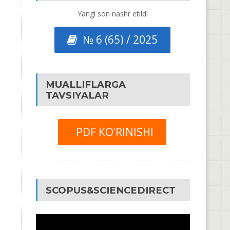
Yangi son nashr etildi
№ 6 (65) / 2025
MUALLIFLARGA
TAVSIYALAR
PDF KO’RINISHI
SCOPUS&SCIENCEDIRECT
Video
Pleyer