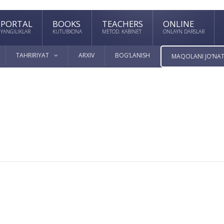
PORTAL
BOOKS
TEACHERS
ONLINE
YANGILIKLAR
KUTUBXONA
METOD. KABINET
ONLAYN DARSLAR
TAHRIRIYAT
ARXIV
BOG’LANISH
MAQOLANI JO’NAT