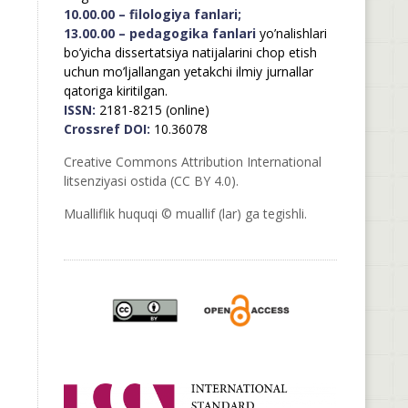
10.00.00 – filologiya fanlari;
13.00.00 – pedagogika fanlari
yo’nalishlari
bo’yicha dissertatsiya natijalarini chop etish
uchun mo’ljallangan yetakchi ilmiy jurnallar
qatoriga kiritilgan.
ISSN:
2181-8215 (online)
Crossref DOI:
10.36078
Creative Commons Attribution International
litsenziyasi ostida (CC BY 4.0).
Mualliflik huquqi © muallif (lar) ga tegishli.