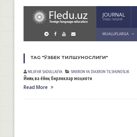
JOURNAL
YANGI NASHR
MUALLIFLARGA
TAG "ЎЗБЕК ТИЛШУНОСЛИГИ"
NILUFAR SАDULLАEVА
SINXRON VА DIАXRON TILSHUNOSLIK
Йиғиқ ва ёйиқ бирликлар моҳияти
Read More