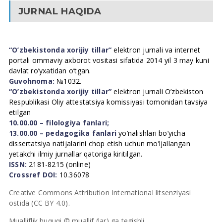
JURNAL HAQIDA
“O’zbekistonda xorijiy tillar”
elektron jurnali va internet
portali ommaviy axborot vositasi sifatida 2014 yil 3 may kuni
davlat ro’yxatidan o’tgan.
Guvohnoma:
№1032.
“O’zbekistonda xorijiy tillar”
elektron jurnali O’zbekiston
Respublikasi Oliy attestatsiya komissiyasi tomonidan tavsiya
etilgan
10.00.00 – filologiya fanlari;
13.00.00 – pedagogika fanlari
yo’nalishlari bo’yicha
dissertatsiya natijalarini chop etish uchun mo’ljallangan
yetakchi ilmiy jurnallar qatoriga kiritilgan.
ISSN:
2181-8215 (online)
Crossref DOI:
10.36078
Creative Commons Attribution International litsenziyasi
ostida (CC BY 4.0).
Mualliflik huquqi © muallif (lar) ga tegishli.