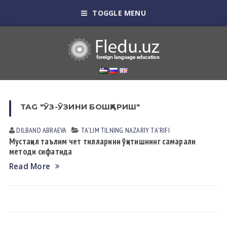
TOGGLE MENU
TAG "ЎЗ-ЎЗИНИ БОШҚАРИШ"
DILBAND ABRAEVA
TА'LIM TILNING NАZАRIY TА'RIFI
Мустақил таълим чет тилларини ўқитишнинг самарали
методи сифатида
Read More