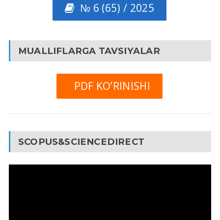
№ 6 (65) / 2025
MUALLIFLARGA TAVSIYALAR
PDF KO’RINISHI
SCOPUS&SCIENCEDIRECT
Video
Pleyer