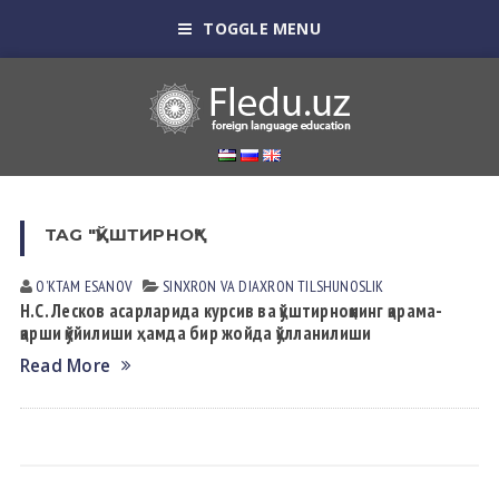
TOGGLE MENU
TAG "ҚЎШТИРНОҚ"
OʼKTAM ESАNOV
SINXRON VА DIАXRON TILSHUNOSLIK
Н.С. Лесков асарларида курсив ва қўштирноқнинг қарама-
қарши қўйилиши ҳамда бир жойда қўлланилиши
Read More