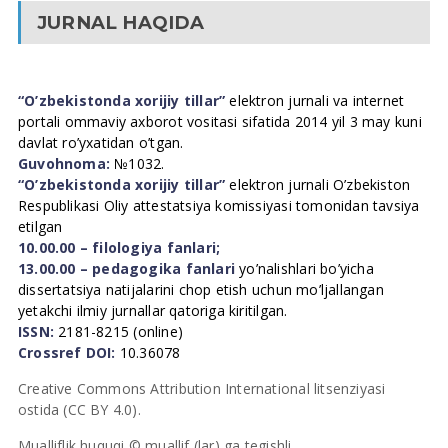
JURNAL HAQIDA
“O’zbekistonda xorijiy tillar”
elektron jurnali va internet
portali ommaviy axborot vositasi sifatida 2014 yil 3 may kuni
davlat ro’yxatidan o’tgan.
Guvohnoma:
№1032.
“O’zbekistonda xorijiy tillar”
elektron jurnali O’zbekiston
Respublikasi Oliy attestatsiya komissiyasi tomonidan tavsiya
etilgan
10.00.00 – filologiya fanlari;
13.00.00 – pedagogika fanlari
yo’nalishlari bo’yicha
dissertatsiya natijalarini chop etish uchun mo’ljallangan
yetakchi ilmiy jurnallar qatoriga kiritilgan.
ISSN:
2181-8215 (online)
Crossref DOI:
10.36078
Creative Commons Attribution International litsenziyasi
ostida (CC BY 4.0).
Mualliflik huquqi © muallif (lar) ga tegishli.