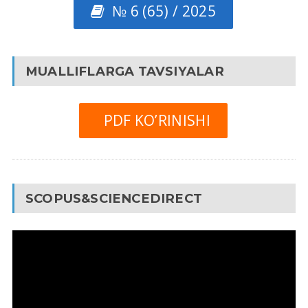
№ 6 (65) / 2025
MUALLIFLARGA TAVSIYALAR
PDF KO’RINISHI
SCOPUS&SCIENCEDIRECT
Video
Pleyer