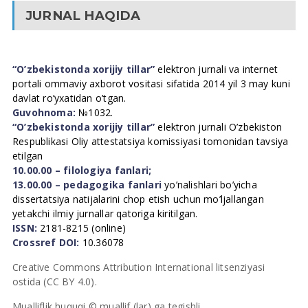
JURNAL HAQIDA
“O’zbekistonda xorijiy tillar”
elektron jurnali va internet
portali ommaviy axborot vositasi sifatida 2014 yil 3 may kuni
davlat ro’yxatidan o’tgan.
Guvohnoma:
№1032.
“O’zbekistonda xorijiy tillar”
elektron jurnali O’zbekiston
Respublikasi Oliy attestatsiya komissiyasi tomonidan tavsiya
etilgan
10.00.00 – filologiya fanlari;
13.00.00 – pedagogika fanlari
yo’nalishlari bo’yicha
dissertatsiya natijalarini chop etish uchun mo’ljallangan
yetakchi ilmiy jurnallar qatoriga kiritilgan.
ISSN:
2181-8215 (online)
Crossref DOI:
10.36078
Creative Commons Attribution International litsenziyasi
ostida (CC BY 4.0).
Mualliflik huquqi © muallif (lar) ga tegishli.