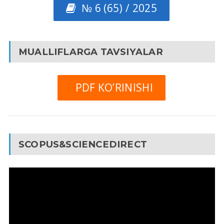
№ 6 (65) / 2025
MUALLIFLARGA TAVSIYALAR
PDF KO’RINISHI
SCOPUS&SCIENCEDIRECT
Video
Pleyer