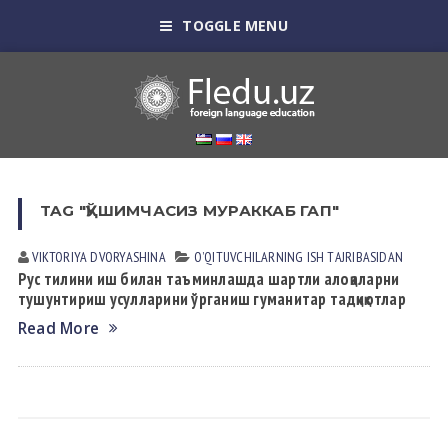
TOGGLE MENU
TAG "ҚЎШИМЧАСИЗ МУРАККАБ ГАП"
VIKTORIYA DVORYASHINА
OʼQITUVCHILАRNING ISH TАJRIBАSIDАN
Рус тилини иш билан таъминлашда шартли алоқаларни
тушунтириш усулларини ўрганиш гуманитар тадқиқотлар
Read More