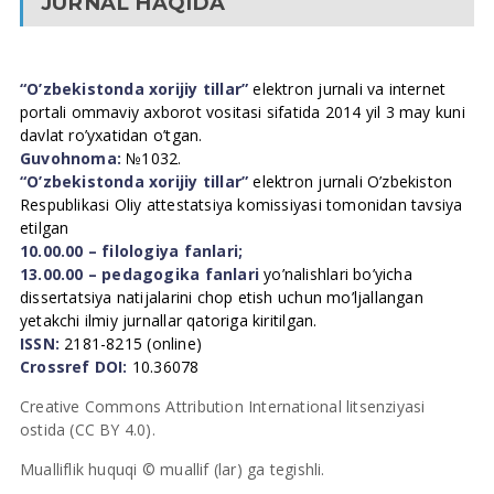
JURNAL HAQIDA
“O’zbekistonda xorijiy tillar”
elektron jurnali va internet
portali ommaviy axborot vositasi sifatida 2014 yil 3 may kuni
davlat ro’yxatidan o’tgan.
Guvohnoma:
№1032.
“O’zbekistonda xorijiy tillar”
elektron jurnali O’zbekiston
Respublikasi Oliy attestatsiya komissiyasi tomonidan tavsiya
etilgan
10.00.00 – filologiya fanlari;
13.00.00 – pedagogika fanlari
yo’nalishlari bo’yicha
dissertatsiya natijalarini chop etish uchun mo’ljallangan
yetakchi ilmiy jurnallar qatoriga kiritilgan.
ISSN:
2181-8215 (online)
Crossref DOI:
10.36078
Creative Commons Attribution International litsenziyasi
ostida (CC BY 4.0).
Mualliflik huquqi © muallif (lar) ga tegishli.