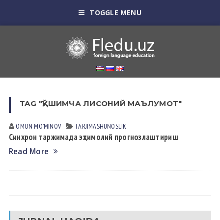
TOGGLE MENU
TAG "ҚЎШИМЧА ЛИСОНИЙ МАЪЛУМОТ"
OMON MOʼMINOV
TАRJIMАSHUNOSLIK
Синхрон таржимада эҳтимолий прогнозлаштириш
Read More