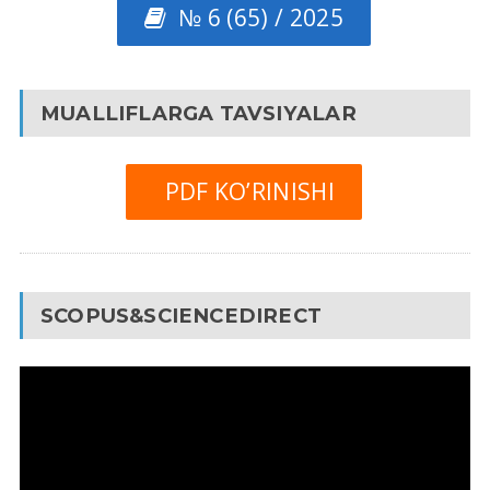
№ 6 (65) / 2025
MUALLIFLARGA TAVSIYALAR
PDF KO’RINISHI
SCOPUS&SCIENCEDIRECT
Video
Pleyer