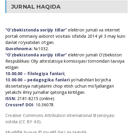
JURNAL HAQIDA
“O’zbekistonda xorijiy tillar”
elektron jurnali va internet
portali ommaviy axborot vositasi sifatida 2014 yil 3 may kuni
davlat ro’yxatidan o’tgan.
Guvohnoma:
№1032.
“O’zbekistonda xorijiy tillar”
elektron jurnali O’zbekiston
Respublikasi Oliy attestatsiya komissiyasi tomonidan tavsiya
etilgan
10.00.00 – filologiya fanlari;
13.00.00 – pedagogika fanlari
yo’nalishlari bo’yicha
dissertatsiya natijalarini chop etish uchun mo’ljallangan
yetakchi ilmiy jurnallar qatoriga kiritilgan.
ISSN:
2181-8215 (online)
Crossref DOI:
10.36078
Creative Commons Attribution International litsenziyasi
ostida (CC BY 4.0).
Mualliflik huquqi © muallif (lar) ga tegishli.