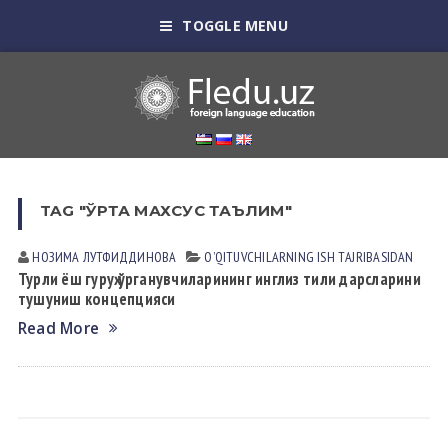
TOGGLE MENU
TAG "ЎРТА МАХСУС ТАЪЛИМ"
НОЗИМА ЛУТФИДДИНОВА
OʼQITUVCHILАRNING ISH TАJRIBАSIDАN
Турли ёш гуруҳ ўрганувчиларининг инглиз тили дарсларини
тушуниш концепцияси
Read More