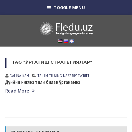
TOGGLE MENU
TAG "ЎРГАТИШ СТРАТЕГИЯЛАР"
GALINA KАN
TА'LIM TILNING NАZАRIY TА'RIFI
Дунёни инглиз тили билан ўрганамиз
Read More