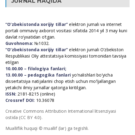
JURNAL HAQIDA
“O’zbekistonda xorijiy tillar”
elektron jurnali va internet
portali ommaviy axborot vositasi sifatida 2014 yil 3 may kuni
davlat ro’yxatidan o’tgan.
Guvohnoma:
№1032.
“O’zbekistonda xorijiy tillar”
elektron jurnali O’zbekiston
Respublikasi Oliy attestatsiya komissiyasi tomonidan tavsiya
etilgan
10.00.00 – filologiya fanlari;
13.00.00 – pedagogika fanlari
yo’nalishlari bo’yicha
dissertatsiya natijalarini chop etish uchun mo’ljallangan
yetakchi ilmiy jurnallar qatoriga kiritilgan.
ISSN:
2181-8215 (online)
Crossref DOI:
10.36078
Creative Commons Attribution International litsenziyasi
ostida (CC BY 4.0).
Mualliflik huquqi © muallif (lar) ga tegishli.