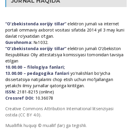
JURNAL HAQIDA
“O’zbekistonda xorijiy tillar”
elektron jurnali va internet
portali ommaviy axborot vositasi sifatida 2014 yil 3 may kuni
davlat ro’yxatidan o’tgan.
Guvohnoma:
№1032.
“O’zbekistonda xorijiy tillar”
elektron jurnali O’zbekiston
Respublikasi Oliy attestatsiya komissiyasi tomonidan tavsiya
etilgan
10.00.00 – filologiya fanlari;
13.00.00 – pedagogika fanlari
yo’nalishlari bo’yicha
dissertatsiya natijalarini chop etish uchun mo’ljallangan
yetakchi ilmiy jurnallar qatoriga kiritilgan.
ISSN:
2181-8215 (online)
Crossref DOI:
10.36078
Creative Commons Attribution International litsenziyasi
ostida (CC BY 4.0).
Mualliflik huquqi © muallif (lar) ga tegishli.