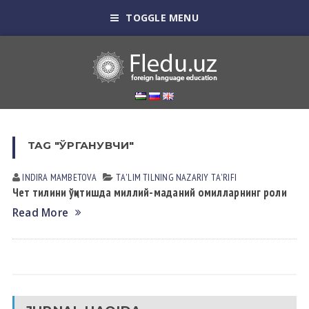
TOGGLE MENU
TAG "ЎРГАНУВЧИ"
INDIRA MАMBETOVА
TА'LIM TILNING NАZАRIY TА'RIFI
Чет тилини ўқитишда миллий-маданий омилларнинг роли
Read More