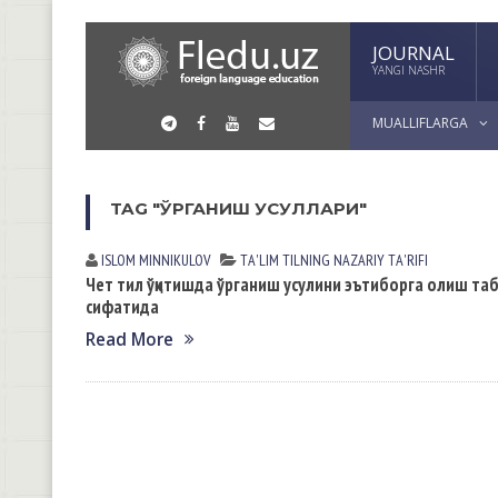
JOURNAL
YANGI NASHR
MUALLIFLARGA
TAG "ЎРГАНИШ УСУЛЛАРИ"
ISLOM MINNIKULOV
TА'LIM TILNING NАZАRIY TА'RIFI
Чет тил ўқитишда ўрганиш усулини эътиборга олиш т
сифатида
Read More