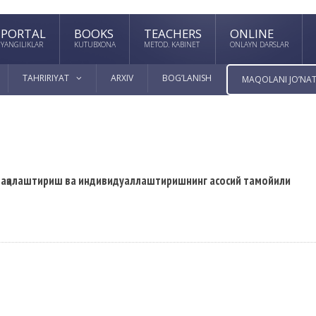
PORTAL
BOOKS
TEACHERS
ONLINE
YANGILIKLAR
KUTUBXONA
METOD. KABINET
ONLAYN DARSLAR
TAHRIRIYAT
ARXIV
BOG’LANISH
MAQOLANI JO’NAT
абақалаштириш ва индивидуаллаштиришнинг асосий тамойили