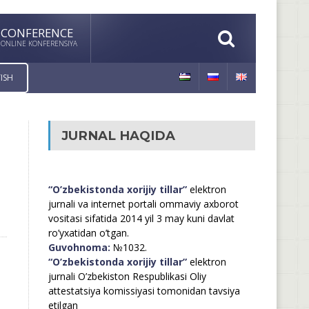
CONFERENCE
ONLINE KONFERENSIYA
ISH
JURNAL HAQIDA
“O’zbekistonda xorijiy tillar”
elektron
jurnali va internet portali ommaviy axborot
vositasi sifatida 2014 yil 3 may kuni davlat
ro’yxatidan o’tgan.
Guvohnoma:
№1032.
“O’zbekistonda xorijiy tillar”
elektron
jurnali O’zbekiston Respublikasi Oliy
attestatsiya komissiyasi tomonidan tavsiya
etilgan