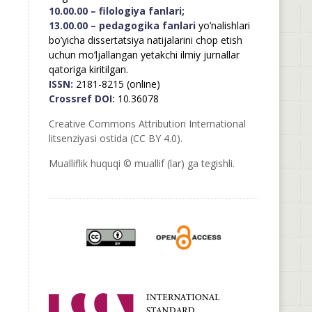
10.00.00 – filologiya fanlari;
13.00.00 – pedagogika fanlari
yo’nalishlari
bo’yicha dissertatsiya natijalarini chop etish
uchun mo’ljallangan yetakchi ilmiy jurnallar
qatoriga kiritilgan.
ISSN:
2181-8215 (online)
Crossref DOI:
10.36078
Creative Commons Attribution International
litsenziyasi ostida (CC BY 4.0).
Mualliflik huquqi © muallif (lar) ga tegishli.