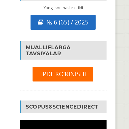
Yangi son nashr etildi
№ 6 (65) / 2025
MUALLIFLARGA
TAVSIYALAR
PDF KO’RINISHI
SCOPUS&SCIENCEDIRECT
Video
Pleyer