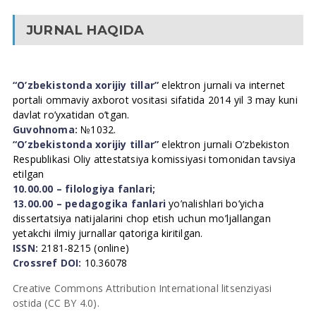
JURNAL HAQIDA
“O’zbekistonda xorijiy tillar”
elektron jurnali va internet
portali ommaviy axborot vositasi sifatida 2014 yil 3 may kuni
davlat ro’yxatidan o’tgan.
Guvohnoma:
№1032.
“O’zbekistonda xorijiy tillar”
elektron jurnali O’zbekiston
Respublikasi Oliy attestatsiya komissiyasi tomonidan tavsiya
etilgan
10.00.00 – filologiya fanlari;
13.00.00 – pedagogika fanlari
yo’nalishlari bo’yicha
dissertatsiya natijalarini chop etish uchun mo’ljallangan
yetakchi ilmiy jurnallar qatoriga kiritilgan.
ISSN:
2181-8215 (online)
Crossref DOI:
10.36078
Creative Commons Attribution International litsenziyasi
ostida (CC BY 4.0).