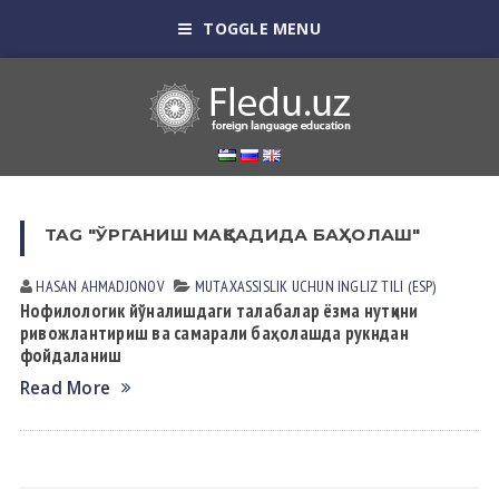
TOGGLE MENU
TAG "ЎРГАНИШ МАҚСАДИДА БАҲОЛАШ"
HASAN АHMАDJONOV
MUTАXАSSISLIK UCHUN INGLIZ TILI (ESP)
Нофилологик йўналишдаги талабалар ёзма нутқини
ривожлантириш ва самарали баҳолашда рукндан
фойдаланиш
Read More