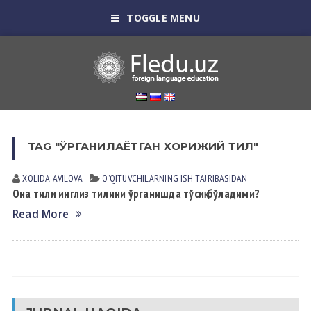
TOGGLE MENU
TAG "ЎРГАНИЛАЁТГАН ХОРИЖИЙ ТИЛ"
XOLIDA АVILOVА
OʼQITUVCHILАRNING ISH TАJRIBАSIDАN
Она тили инглиз тилини ўрганишда тўсиқ бўладими?
Read More