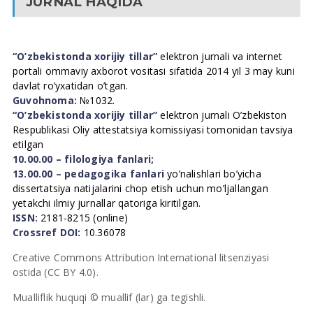
JURNAL HAQIDA
“O’zbekistonda xorijiy tillar”
elektron jurnali va internet
portali ommaviy axborot vositasi sifatida 2014 yil 3 may kuni
davlat ro’yxatidan o’tgan.
Guvohnoma:
№1032.
“O’zbekistonda xorijiy tillar”
elektron jurnali O’zbekiston
Respublikasi Oliy attestatsiya komissiyasi tomonidan tavsiya
etilgan
10.00.00 – filologiya fanlari;
13.00.00 – pedagogika fanlari
yo’nalishlari bo’yicha
dissertatsiya natijalarini chop etish uchun mo’ljallangan
yetakchi ilmiy jurnallar qatoriga kiritilgan.
ISSN:
2181-8215 (online)
Crossref DOI:
10.36078
Creative Commons Attribution International litsenziyasi
ostida (CC BY 4.0).
Mualliflik huquqi © muallif (lar) ga tegishli.