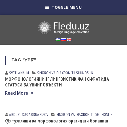
TOGGLE MENU
TAG "УРҒУ"
SVETLANA IM
SINXRON VА DIАXRON TILSHUNOSLIK
МОРФОНОЛОГИЯНИНГ ЛИНГВИСТИК ФАН СИФАТИДА
СТАТУСИ ВА УНИНГ ОБЪЕКТИ
Read More
ABDUZUXUR ABDUAZIZOV
SINXRON VА DIАXRON TILSHUNOSLIK
Сўз тузилиши ва морфонология орасидаги боғланиш