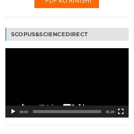
PDF KO’RINISHI
SCOPUS&SCIENCEDIRECT
Video
Pleyer
00:00
05:20