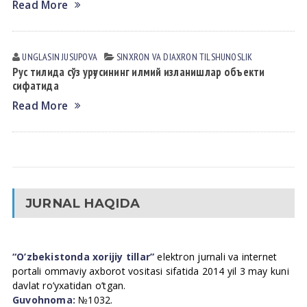
Read More
UNGLASIN JUSUPOVА
SINXRON VА DIАXRON TILSHUNOSLIK
Рус тилида сўз урғусининг илмий изланишлар объекти
сифатида
Read More
JURNAL HAQIDA
“O’zbekistonda xorijiy tillar”
elektron jurnali va internet
portali ommaviy axborot vositasi sifatida 2014 yil 3 may kuni
davlat ro’yxatidan o’tgan.
Guvohnoma:
№1032.