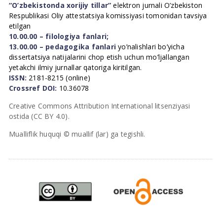
“O’zbekistonda xorijiy tillar”
elektron jurnali O’zbekiston
Respublikasi Oliy attestatsiya komissiyasi tomonidan tavsiya
etilgan
10.00.00 – filologiya fanlari;
13.00.00 – pedagogika fanlari
yo’nalishlari bo’yicha
dissertatsiya natijalarini chop etish uchun mo’ljallangan
yetakchi ilmiy jurnallar qatoriga kiritilgan.
ISSN:
2181-8215 (online)
Crossref DOI:
10.36078
Creative Commons Attribution International litsenziyasi
ostida (CC BY 4.0).
Mualliflik huquqi © muallif (lar) ga tegishli.