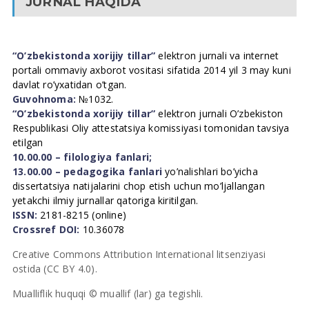
JURNAL HAQIDA
“O’zbekistonda xorijiy tillar”
elektron jurnali va internet
portali ommaviy axborot vositasi sifatida 2014 yil 3 may kuni
davlat ro’yxatidan o’tgan.
Guvohnoma:
№1032.
“O’zbekistonda xorijiy tillar”
elektron jurnali O’zbekiston
Respublikasi Oliy attestatsiya komissiyasi tomonidan tavsiya
etilgan
10.00.00 – filologiya fanlari;
13.00.00 – pedagogika fanlari
yo’nalishlari bo’yicha
dissertatsiya natijalarini chop etish uchun mo’ljallangan
yetakchi ilmiy jurnallar qatoriga kiritilgan.
ISSN:
2181-8215 (online)
Crossref DOI:
10.36078
Creative Commons Attribution International litsenziyasi
ostida (CC BY 4.0).
Mualliflik huquqi © muallif (lar) ga tegishli.