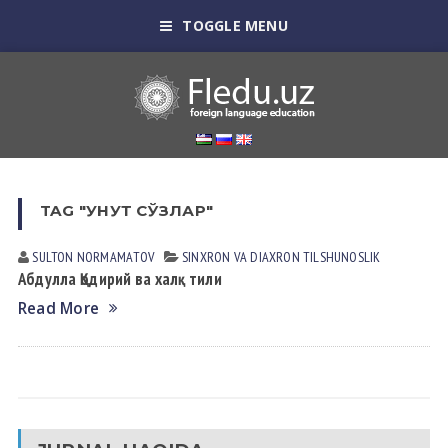
TOGGLE MENU
TAG "УНУТ СЎЗЛАР"
SULTON NORMАMАTOV
SINXRON VА DIАXRON TILSHUNOSLIK
Абдулла Қодирий ва халқ тили
Read More