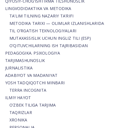
QIYOSIY-CHOG‘ISHTIRMA TILSHUNOSLIK
LINGVODIDAKTIKA VA METODIKA
TA’LIM TILNING NAZARIY TA’RIFI
METODIKA TARIXI — OLIMLAR IZLANISHLARIDA
TIL O’RGATISH TEXNOLOGIYALARI
MUTAXASSISLIK UCHUN INGLIZ TILI (ESP)
O’QITUVCHILARNING ISH TAJRIBASIDAN
PEDAGOGIKA. PSIXOLOGIYA
TARJIMASHUNOSLIK
JURNALISTIKA
ADABIYOT VA MADANIYAT
YOSH TADQIQOTCHI MINBARI
TERRA INCOGNITA
ILMIY HAYOT
O’ZBEK TILIGA TARJIMA
TAQRIZLAR
XRONIKA
PERSONALIA