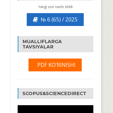
Yangi son nashr etildi
№ 6 (65) / 2025
MUALLIFLARGA
TAVSIYALAR
PDF KO’RINISHI
SCOPUS&SCIENCEDIRECT
Video
Pleyer