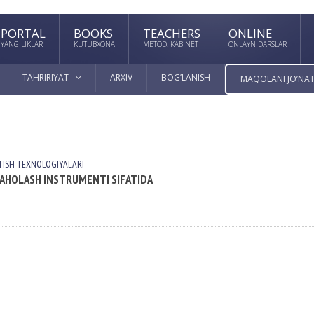
PORTAL
BOOKS
TEACHERS
ONLINE
YANGILIKLAR
KUTUBXONA
METOD. KABINET
ONLAYN DARSLAR
TAHRIRIYAT
ARXIV
BOG’LANISH
MAQOLANI JO’NAT
TISH TEXNOLOGIYALАRI
 BAHOLASH INSTRUMENTI SIFATIDA