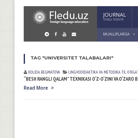
JOURNAL
YANGI NASHR
MUALLIFLARGA
TAG "UNIVERSITET TALABALARI"
XOLIDA BEGMATOVA
LINGVODIDАKTIKА VА METODIKА
TIL OʼRGА
“BESH RANGLI QALAM” TEXNIKASI O‘Z-O‘ZINI VA O‘ZARO
Read More