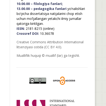
10.00.00 – filologiya fanlari;
13.00.00 – pedagogika fanlari
yo’nalishlari
bo’yicha dissertatsiya natijalarini chop etish
uchun mo’ljallangan yetakchi ilmiy jurnallar
qatoriga kiritilgan.
ISSN:
2181-8215 (online)
Crossref DOI:
10.36078
Creative Commons Attribution International
litsenziyasi ostida (CC BY 4.0).
Mualliflik huquqi © muallif (lar) ga tegishli.