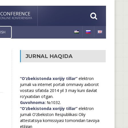
CONFERENCE
ONLINE KONFERENSIYA
ISH
JURNAL HAQIDA
“O’zbekistonda xorijiy tillar”
elektron
jurnali va internet portali ommaviy axborot
vositasi sifatida 2014 yil 3 may kuni davlat
ro’yxatidan o’tgan.
Guvohnoma:
№1032.
“O’zbekistonda xorijiy tillar”
elektron
jurnali O’zbekiston Respublikasi Oliy
attestatsiya komissiyasi tomonidan tavsiya
etilgan