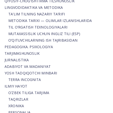
QIYOSIY-CHOG‘ISHTIRMA TILSHUNOSLIK
LINGVODIDAKTIKA VA METODIKA
TA’LIM TILNING NAZARIY TA’RIFI
METODIKA TARIXI — OLIMLAR IZLANISHLARIDA
TIL O’RGATISH TEXNOLOGIYALARI
MUTAXASSISLIK UCHUN INGLIZ TILI (ESP)
O’QITUVCHILARNING ISH TAJRIBASIDAN
PEDAGOGIKA. PSIXOLOGIYA
TARJIMASHUNOSLIK
JURNALISTIKA
ADABIYOT VA MADANIYAT
YOSH TADQIQOTCHI MINBARI
TERRA INCOGNITA
ILMIY HAYOT
O’ZBEK TILIGA TARJIMA
TAQRIZLAR
XRONIKA
PERSONALIA