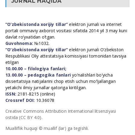
JURNAL HAQIDA
“O’zbekistonda xorijiy tillar”
elektron jurnali va internet
portali ommaviy axborot vositasi sifatida 2014 yil 3 may kuni
davlat ro’yxatidan o’tgan.
Guvohnoma:
№1032.
“O’zbekistonda xorijiy tillar”
elektron jurnali O’zbekiston
Respublikasi Oliy attestatsiya komissiyasi tomonidan tavsiya
etilgan
10.00.00 – filologiya fanlari;
13.00.00 – pedagogika fanlari
yo’nalishlari bo’yicha
dissertatsiya natijalarini chop etish uchun mo’ljallangan
yetakchi ilmiy jurnallar qatoriga kiritilgan.
ISSN:
2181-8215 (online)
Crossref DOI:
10.36078
Creative Commons Attribution International litsenziyasi
ostida (CC BY 4.0).
Mualliflik huquqi © muallif (lar) ga tegishli.