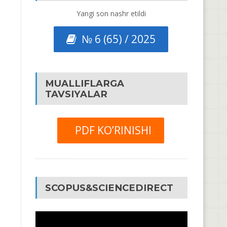
Yangi son nashr etildi
№ 6 (65) / 2025
MUALLIFLARGA
TAVSIYALAR
PDF KO’RINISHI
SCOPUS&SCIENCEDIRECT
Video
Pleyer