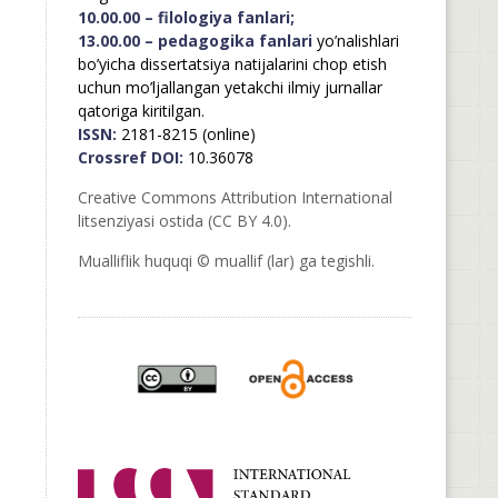
10.00.00 – filologiya fanlari;
13.00.00 – pedagogika fanlari
yo’nalishlari
bo’yicha dissertatsiya natijalarini chop etish
uchun mo’ljallangan yetakchi ilmiy jurnallar
qatoriga kiritilgan.
ISSN:
2181-8215 (online)
Crossref DOI:
10.36078
Creative Commons Attribution International
litsenziyasi ostida (CC BY 4.0).
Mualliflik huquqi © muallif (lar) ga tegishli.