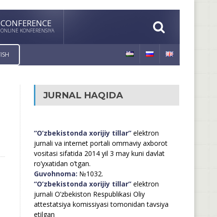
CONFERENCE
ONLINE KONFERENSIYA
ISH
JURNAL HAQIDA
“O’zbekistonda xorijiy tillar”
elektron
jurnali va internet portali ommaviy axborot
vositasi sifatida 2014 yil 3 may kuni davlat
ro’yxatidan o’tgan.
Guvohnoma:
№1032.
“O’zbekistonda xorijiy tillar”
elektron
jurnali O’zbekiston Respublikasi Oliy
attestatsiya komissiyasi tomonidan tavsiya
etilgan