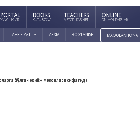
PORTAL
BOOKS
TEACHERS
ONLINE
YANGILIKLAR
KUTUBXONA
METOD. KABINET
ONLAYN DARSLAR
TAHRIRIYAT
ARXIV
BOG’LANISH
MAQOLANI JO’NAT
ларга бўлган эҳтиёж мезонлари сифатида