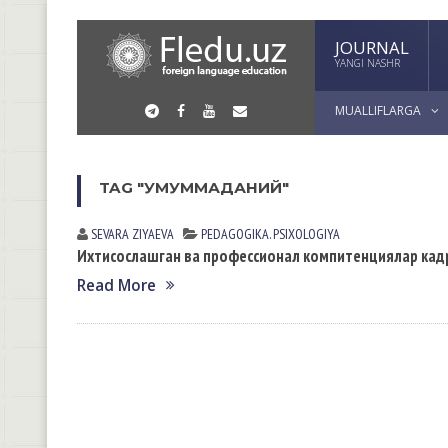
JOURNAL
YANGI NASHR
MUALLIFLARGA
TAG "УМУММАДАНИЙ"
SEVARA ZIYAEVА
PEDАGOGIKА. PSIXOLOGIYA
Ихтисослашган ва профессионал компитенциялар кадр
Read More