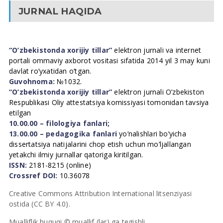
JURNAL HAQIDA
“O’zbekistonda xorijiy tillar”
elektron jurnali va internet
portali ommaviy axborot vositasi sifatida 2014 yil 3 may kuni
davlat ro’yxatidan o’tgan.
Guvohnoma:
№1032.
“O’zbekistonda xorijiy tillar”
elektron jurnali O’zbekiston
Respublikasi Oliy attestatsiya komissiyasi tomonidan tavsiya
etilgan
10.00.00 – filologiya fanlari;
13.00.00 – pedagogika fanlari
yo’nalishlari bo’yicha
dissertatsiya natijalarini chop etish uchun mo’ljallangan
yetakchi ilmiy jurnallar qatoriga kiritilgan.
ISSN:
2181-8215 (online)
Crossref DOI:
10.36078
Creative Commons Attribution International litsenziyasi
ostida (CC BY 4.0).
Mualliflik huquqi © muallif (lar) ga tegishli.