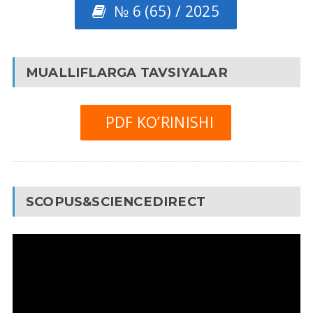
№ 6 (65) / 2025
MUALLIFLARGA TAVSIYALAR
PDF KO’RINISHI
SCOPUS&SCIENCEDIRECT
Video
Pleyer