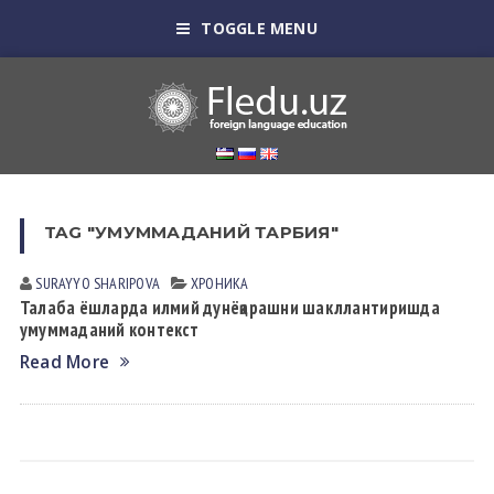
TOGGLE MENU
TAG "УМУММАДАНИЙ ТАРБИЯ"
SURAYYO SHАRIPOVА
ХРОНИКА
Талаба ёшларда илмий дунёқарашни шакллантиришда
умуммаданий контекст
Read More